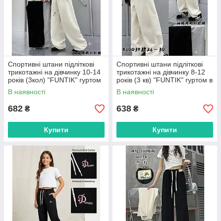
Спортивні штани підліткові
Спортивні штани підліткові
трикотажні на дівчинку 10-14
трикотажні на дівчинку 8-12
років (3кол) "FUNTIK" гуртом
років (3 кв) "FUNTIK" гуртом в
в Одесі на 7 км
Одесі на 7 км
В наявності
В наявності
682
638
₴
₴
Купити
Купити