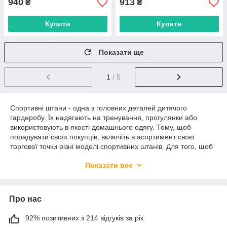
940
913
₴
₴
Купити
Купити
Показати ще
1
/ 5
Спортивні штани - одна з головних деталей дитячого
гардеробу. Їх надягають на тренування, прогулянки або
використовують в якості домашнього одягу. Тому, щоб
порадувати своїх покупців, включіть в асортимент своєї
торгової точки різні моделі спортивних штанів. Для того, щоб
ви могли дозволити собі все необхідне, ми пропонуємо зручні
Показати все
умови закупівель на опт і в роздріб. Ціни в каталозі
знаходяться на доступному рівні завдяки тому, що ми
постачаємо товари безпосередньо від виробника. Великий
вибір моделей дозволить придбати для асортименту торгової
Про нас
точки різні варіанти штанів на дітей віком від 7 років до 16
років.
92% позитивних з 214 відгуків за рік