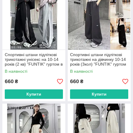
Спортивні штани підліткові
Спортивні штани підліткові
трикотажні унісекс на 10-14
трикотажні на дівчинку 10-14
років (2 кв) "FUNTIK" гуртом в
років (3кол) "FUNTIK" гуртом
Одесі на 7 км
в Одесі на 7 км
В наявності
В наявності
660
660
₴
₴
Купити
Купити