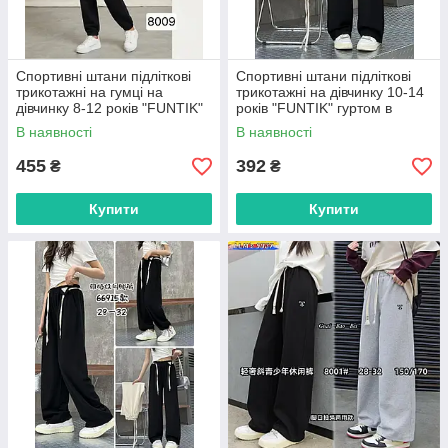
Спортивні штани підліткові
Спортивні штани підліткові
трикотажні на гумці на
трикотажні на дівчинку 10-14
дівчинку 8-12 років "FUNTIK"
років "FUNTIK" гуртом в
гуртом в Одесі на 7 км
Одесі на 7 км
В наявності
В наявності
455
392
₴
₴
Купити
Купити