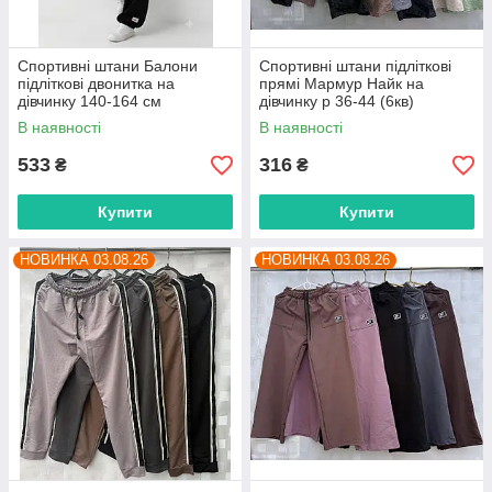
Спортивні штани Балони
Спортивні штани підліткові
підліткові двонитка на
прямі Мармур Найк на
дівчинку 140-164 см
дівчинку р 36-44 (6кв)
"MALVINA" купити гуртом в
"BOXING" гуртом в Одесі на 7
В наявності
В наявності
Одесі на 7 км
км
533
316
₴
₴
Купити
Купити
НОВИНКА 03.08.26
НОВИНКА 03.08.26