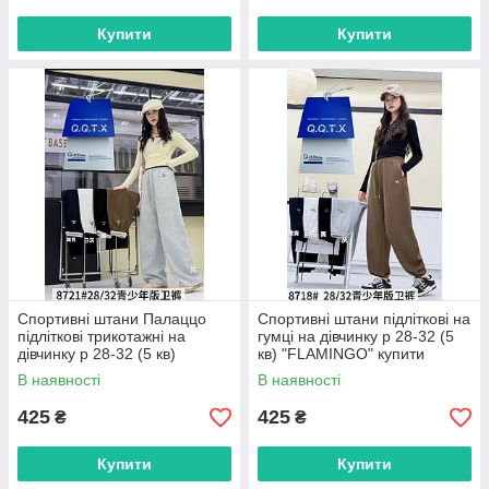
Купити
Купити
Спортивні штани Палаццо
Спортивні штани підліткові на
підліткові трикотажні на
гумці на дівчинку р 28-32 (5
дівчинку р 28-32 (5 кв)
кв) "FLAMINGO" купити
"FLAMINGO" купити гуртом в
гуртом в Одесі на 7 км
В наявності
В наявності
Одесі на 7 км
425
425
₴
₴
Купити
Купити