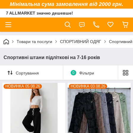
Мінімальна сума замовлення від 2000 грн.
7 ALLMARKET значно дешевше!
Товари та послуги
СПОРТИВНИЙ ОДЯГ
Спортивний 
Спортивні штани підліткові на 7-16 років
Сортування
0
Фільтри
НОВИНКА 05.08.26
НОВИНКА 03.08.26