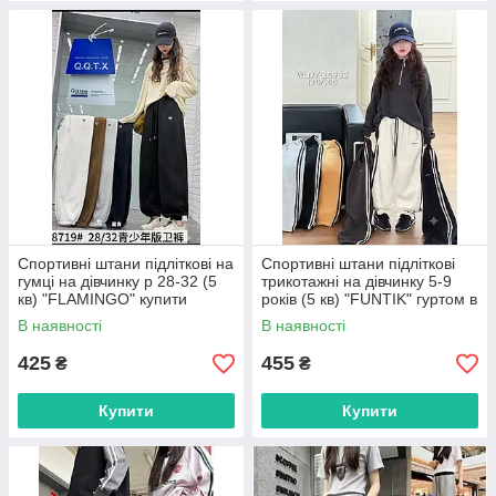
Спортивні штани підліткові на
Спортивні штани підліткові
гумці на дівчинку р 28-32 (5
трикотажні на дівчинку 5-9
кв) "FLAMINGO" купити
років (5 кв) "FUNTIK" гуртом в
гуртом в Одесі на 7 км
Одесі на 7 км
В наявності
В наявності
425
455
₴
₴
Купити
Купити