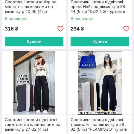
Спортивні штани юніор на
Спортивні штани підліткові
манжеті з лампасами на
прямі Найк на дівчинку р 36-
дівчинку р 40-48 (4кв)
44 (5 кв) "BOXING" гуртом в
"BOXING" гуртом в Одесі на 7
Одесі на 7 км
В наявності
В наявності
км
316
294
₴
₴
Купити
Купити
Спортивні штани підліткові
Спортивні штани підліткові
трикотажні з напиленням на
трикотажні на дівчинку р 28-
дівчинку р 27-32 (4 кв)
32 (5 кв) "FLAMINGO" купити