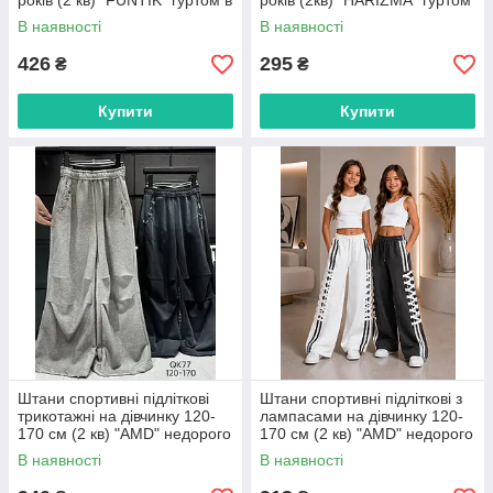
років (2 кв) "FUNTIK" гуртом в
років (2кв) "HARIZMA" гуртом
Одесі на 7 км
в Одесі на 7 км
В наявності
В наявності
426
295
₴
₴
Купити
Купити
Штани спортивні підліткові
Штани спортивні підліткові з
трикотажні на дівчинку 120-
лампасами на дівчинку 120-
170 см (2 кв) "AMD" недорого
170 см (2 кв) "AMD" недорого
від прямого постачальника
від прямого постачальника
В наявності
В наявності