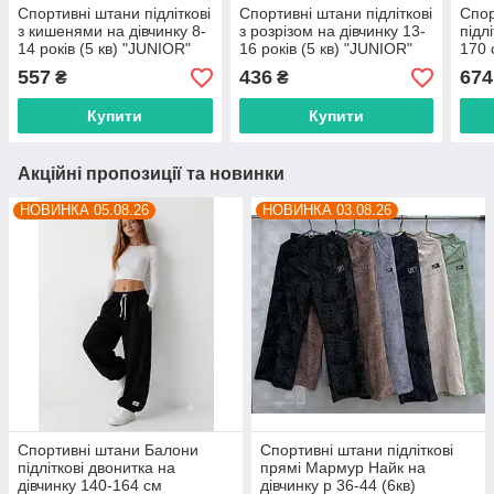
Спортивні штани підліткові
Спортивні штани підліткові
Спор
з кишенями на дівчинку 8-
з розрізом на дівчинку 13-
підл
14 років (5 кв) "JUNIOR"
16 років (5 кв) "JUNIOR"
170 
гуртом в Одесі на 7 км
купити гуртом в Одесі на 7
купи
557
436
674
₴
₴
км
км
Купити
Купити
Акційні пропозиції та новинки
НОВИНКА 05.08.26
НОВИНКА 03.08.26
Спортивні штани Балони
Спортивні штани підліткові
підліткові двонитка на
прямі Мармур Найк на
дівчинку 140-164 см
дівчинку р 36-44 (6кв)