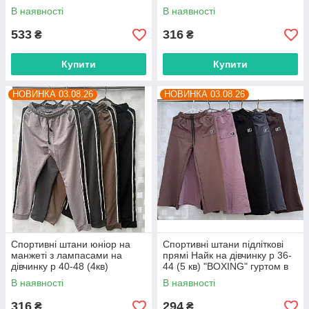
"MALVINA" купити гуртом в
"BOXING" гуртом в Одесі на 7
В наявності
В наявності
Одесі на 7 км
км
533
316
₴
₴
Купити
Купити
НОВИНКА 03.08.26
НОВИНКА 03.08.26
Спортивні штани юніор на
Спортивні штани підліткові
манжеті з лампасами на
прямі Найк на дівчинку р 36-
дівчинку р 40-48 (4кв)
44 (5 кв) "BOXING" гуртом в
"BOXING" гуртом в Одесі на 7
Одесі на 7 км
В наявності
В наявності
км
316
294
₴
₴