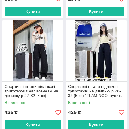
Купити
Купити
Спортивні штани підліткові
Спортивні штани підліткові
трикотажні з напиленням на
трикотажні на дівчинку р 28-
дівчинку р 27-32 (4 кв)
32 (5 кв) "FLAMINGO" купити
"FLAMINGO" купити гуртом в
гуртом в Одесі на 7 км
В наявності
В наявності
Одесі на 7 км
425
425
₴
₴
Купити
Купити