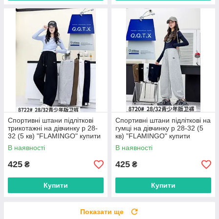
Спортивні штани підліткові
Спортивні штани підліткові на
трикотажні на дівчинку р 28-
гумці на дівчинку р 28-32 (5
32 (5 кв) "FLAMINGO" купити
кв) "FLAMINGO" купити
гуртом в Одесі на 7 км
гуртом в Одесі на 7 км
В наявності
В наявності
425
425
₴
₴
Купити
Купити
Показати ще