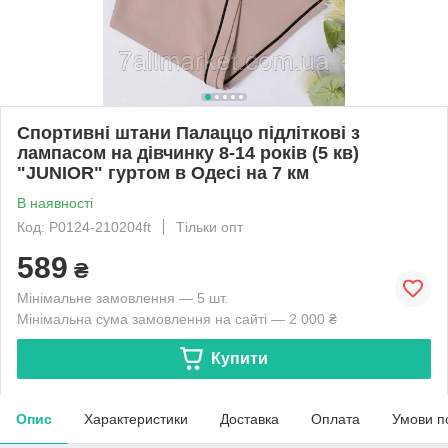
Спортивні штани Палаццо підліткові з
лампасом на дівчинку 8-14 років (5 кв)
"JUNIOR" гуртом в Одесі на 7 км
В наявності
Код: P0124-210204ft
Тільки опт
589
₴
Мінімальне замовлення — 5 шт.
Мінімальна сума замовлення на сайті — 2 000 ₴
Купити
Опис
Характеристики
Доставка
Оплата
Умови п