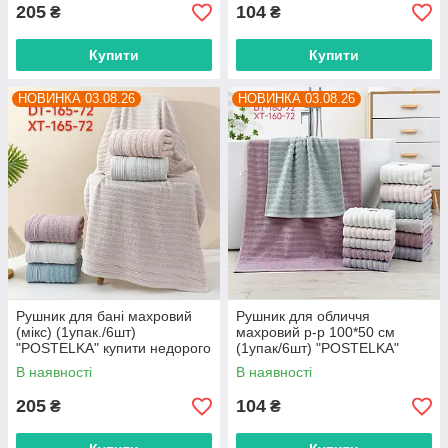
205
104
₴
₴
Купити
Купити
НОВИНКА 03.08.26
НОВИНКА 03.08.26
Рушник для бані махровий
Рушник для обличчя
(мікс) (1упак./6шт)
махровий р-р 100*50 см
"POSTELKA" купити недорого
(1упак/6шт) "POSTELKA"
від прямого постачальника
недорого від прямого
В наявності
В наявності
постачальника
205
104
₴
₴