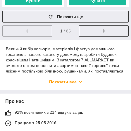
Купити
Купити
Показати ще
1
/ 85
Великий вибір кольорів, матеріалів і фактур домашнього
текстилю з нашого каталогу допоможуть зробити будинок
красивішим і затишнішим. З каталогом 7 ALLMARKET ви
зможете оптом поповнити асортимент своєї торгової точки
якісним постільною білизною, рушниками, які поставляються
від перевірених виробників. Вас чекають доступні ціни і
Показати все
заводське якість від виробника. Щоб купити продукцію на опт
і в роздріб, вибрати з каталогу потрібні позиції, оплатіть їх
вартість зручним способом і чекайте доставку.
Асортимент домашнього текстилю
Про нас
У виборі домашнього текстилю покупці звертають увагу на
92% позитивних з 214 відгуків за рік
наступні параметри: тип матеріалів, забарвлення, фактура,
Працює з 25.05.2016
розміри.
У нашому каталозі представлено постільна білизна та