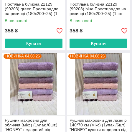
Постільна білизна 22129
Постільна білизна 22129
(99203) green Простирадло
(99203) blue Простирадло на
на резинці (180x200+25) (1
резинці (180x200+25) (1 шт.
шт. р.сітка One size) "Obuvok"
р.сітка One size) "Obuvok"
В наявності
В наявності
оптом від прямого
оптом від прямого
358
358
₴
₴
Купити
Купити
НОВИНКА 04.08.26
НОВИНКА 04.08.26
Рушник махровий для
Рушник махровий для лазні р
обличчя (мікс) (1упак./6шт.)
140*70 см (мікс) (1упак./6шт)
"HONEY" недорогий від
"HONEY" купити недорого від