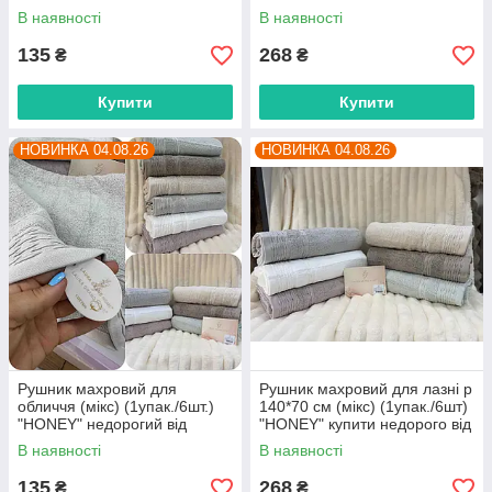
прямого постачальника
прямого постачальника
В наявності
В наявності
135
268
₴
₴
Купити
Купити
НОВИНКА 04.08.26
НОВИНКА 04.08.26
Рушник махровий для
Рушник махровий для лазні р
обличчя (мікс) (1упак./6шт.)
140*70 см (мікс) (1упак./6шт)
"HONEY" недорогий від
"HONEY" купити недорого від
прямого постачальника
прямого постачальника
В наявності
В наявності
135
268
₴
₴