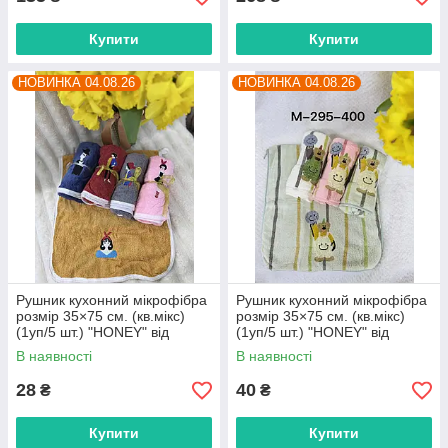
Купити
Купити
НОВИНКА 04.08.26
НОВИНКА 04.08.26
Рушник кухонний мікрофібра
Рушник кухонний мікрофібра
розмір 35×75 см. (кв.мікс)
розмір 35×75 см. (кв.мікс)
(1уп/5 шт.) "HONEY" від
(1уп/5 шт.) "HONEY" від
прямого постачальника
прямого постачальника
В наявності
В наявності
28
40
₴
₴
Купити
Купити