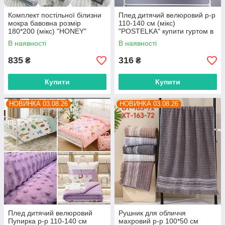
Комплект постільної білизни
Плед дитячий велюровий р-р
мокра бавовна розмір
110-140 см (мікс)
180*200 (мікс) "HONEY"
"POSTELKA" купити гуртом в
недорого від прямого
Одесі на 7 км
В наявності
В наявності
постачальника
835
316
₴
₴
Купити
Купити
НОВИНКА 03.08.26
НОВИНКА 03.08.26
Плед дитячий велюровий
Рушник для обличчя
Пупирка р-р 110-140 см
махровий р-р 100*50 см