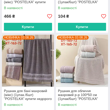
(мікс) "POSTELKA" купити
(1упак/6шт) "POSTELKA"
гуртом в Одесі на 7 км
недорого від прямого
В наявності
В наявності
постачальника
466
104
₴
₴
Купити
Купити
НОВИНКА 03.08.26
НОВИНКА 03.08.26
Рушник для бані махровий
Рушник для обличчя
(мікс) (1упак./6шт)
махровий р-р 100*50 см
"POSTELKA" купити недорого
(1упак/6шт) "POSTELKA"
від прямого постачальника
недорого від прямого
В наявності
В наявності
постачальника