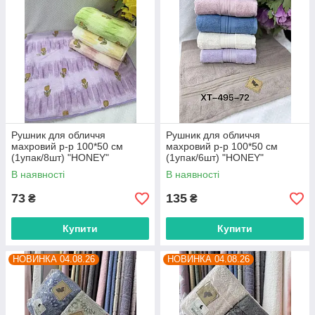
Рушник для обличчя
Рушник для обличчя
махровий р-р 100*50 см
махровий р-р 100*50 см
(1упак/8шт) "HONEY"
(1упак/6шт) "HONEY"
недорого від прямого
недорого від прямого
В наявності
В наявності
постачальника
постачальника
73
135
₴
₴
Купити
Купити
НОВИНКА 04.08.26
НОВИНКА 04.08.26