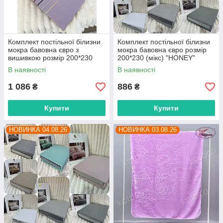
Комплект постільної білизни
Комплект постільної білизни
мокра бавовна євро з
мокра бавовна євро розмір
вишивкою розмір 200*230
200*230 (мікс) "HONEY"
(мікс) "HONEY" недорого від
недорого від прямого
В наявності
В наявності
прямого постачальника
постачальника
1 086
886
₴
₴
Купити
Купити
НОВИНКА 04.08.26
НОВИНКА 03.08.26