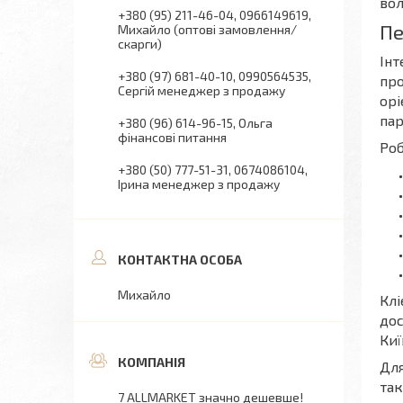
вол
+380 (95) 211-46-04
0966149619
Пе
Михайло (оптові замовлення/
скарги)
Інт
+380 (97) 681-40-10
0990564535
про
Сергій менеджер з продажу
орі
пар
+380 (96) 614-96-15
Ольга
фінансові питання
Роб
+380 (50) 777-51-31
0674086104
Ірина менеджер з продажу
Михайло
Клі
дос
Киї
Для
так
7 ALLMARKET значно дешевше!