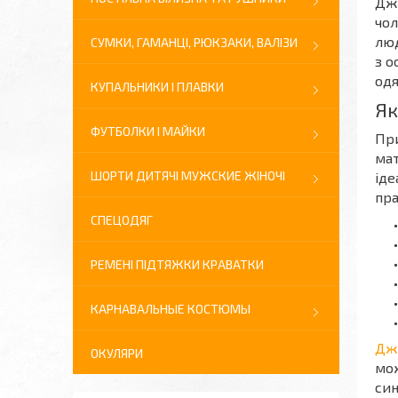
Джи
чол
люд
СУМКИ, ГАМАНЦІ, РЮКЗАКИ, ВАЛІЗИ
з о
одя
КУПАЛЬНИКИ І ПЛАВКИ
Як
ФУТБОЛКИ І МАЙКИ
При
мат
ШОРТИ ДИТЯЧІ МУЖСКИЕ ЖІНОЧІ
іде
пра
СПЕЦОДЯГ
РЕМЕНІ ПІДТЯЖКИ КРАВАТКИ
КАРНАВАЛЬНЫЕ КОСТЮМЫ
Дж
ОКУЛЯРИ
мож
син