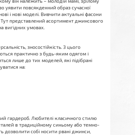
кому він належить – молодій мамі, зрілому
иво уявити повсякденний образ сучасної
ві і нові моделі. Вивчити актуальні фасони
T. Тут представлений асортимент джинсового
на вигідних умовах.
сальність, зносостійкість. З цього
ються практично з будь-яким одягом і
ться лише до тих моделей, які підібрані
уватися на:
ний гардероб. Любителі класичного стилю
еталей в традиційному синьому або темно-
 дозволити собі носити рвані джинси,