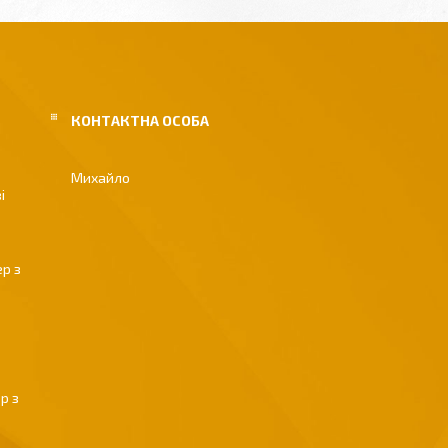
Михайло
і
р з
р з