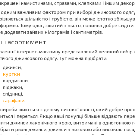
крашені намистинами, стразами, клепками і іншим декор
одним важливим фактором при виборі джинсового одягу є 
різняється щільністю і грубістю, він може істотно збільшу
формно. Тому одяг, зшитий з нього, повинна добре сидіт
е додавати зайвих кілограмів і сантиметрів.
ш асортимент
олекції інтернет-магазину представлений великий вибір чо
ячого джинсового одягу. Тут можна підібрати:
джинси,
куртки
кардигани,
піджаки,
спідниці,
сарафани
.
 вироби шиються з деніму високої якості, який добре проп
иться і переться. Якщо ваші покупці більше віддають пер
ити джинси лаконічного крою, витримані в однотонною 
ібрати рвані джинси, джинси з низькою або високою поса