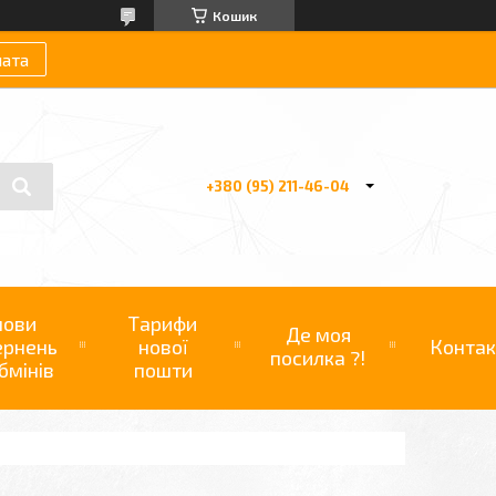
Кошик
лата
+380 (95) 211-46-04
мови
Тарифи
Де моя
ернень
нової
Контак
посилка ?!
бмінів
пошти