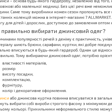
нси – основа будь-якого гардеробу, незалежно від того, 
овікові або маленької модниці. Без цієї речі вже неможл
ини. Саме тому виробники кожен сезон пропонують все но
станніх колекцій можна в інтернет-магазині 7 ALLMARKE
гу для дітей і дорослих, доступною до замовлення оптом 
 правильно вибирати джинсовий одяг?
чинами популярності речей з деніму є практичність, універ
еріалу шиють брюки, сарафани, куртки, які добре поєдну
ально вписуються в будь-який гардероб. Однак це відноси
вильно. Тому вибираючи джинсовий одяг, потрібно орієнт
властивості матеріалів,
розмір
висоту посадки,
комплектацію,
фурнітуру,
колір і декоративне оформлення.
инси
або джинсова куртка повинна вписуватися в загаль
уть вибрати собі вироби строгого фасону з мінімумом д
ьому кольорі. Прихильники неформального стилю можуть