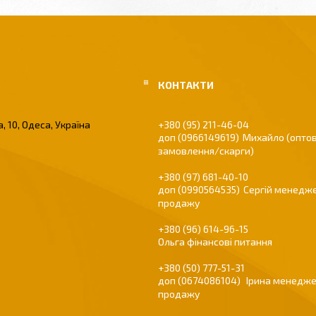
, 10, Одеса, Україна
+380 (95) 211-46-04
0966149619
Михайло (оптов
замовлення/скарги)
+380 (97) 681-40-10
0990564535
Сергій менедже
продажу
+380 (96) 614-96-15
Ольга фінансові питання
+380 (50) 777-51-31
0674086104
Ірина менедже
продажу