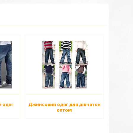
й одяг
Джинсовий одяг для дівчаток
оптом