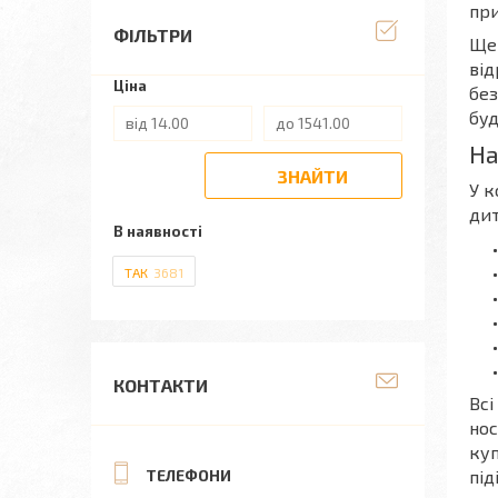
при
ФІЛЬТРИ
Ще 
від
Ціна
без
буд
На
ЗНАЙТИ
У к
дит
В наявності
ТАК
3681
КОНТАКТИ
Всі
нос
куп
під