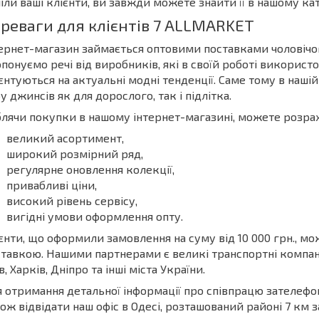
іли ваші клієнти, ви завжди можете знайти її в нашому кат
реваги для клієнтів 7 ALLMARKET
ернет-магазин займається оптовими поставками чоловічог
понуємо речі від виробників, які в своїй роботі використ
єнтуються на актуальні модні тенденції. Саме тому в наш
у джинсів як для дорослого, так і підлітка.
лячи покупки в нашому інтернет-магазині, можете розрах
великий асортимент,
широкий розмірний ряд,
регулярне оновлення колекції,
привабливі ціни,
високий рівень сервісу,
вигідні умови оформлення опту.
єнти, що оформили замовлення на суму від 10 000 грн., 
тавкою. Нашими партнерами є великі транспортні компані
в, Харків, Дніпро та інші міста України.
 отримання детальної інформації про співпрацю зателеф
ож відвідати наш офіс в Одесі, розташований районі 7 км за