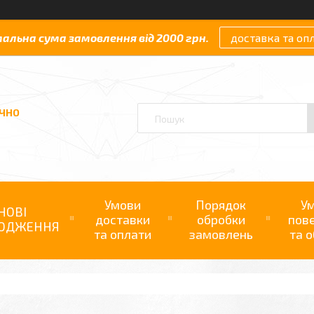
мальна сума замовлення від 2000 грн.
доставка та оп
АЧНО
Умови
Порядок
У
НОВІ
доставки
обробки
пов
ОДЖЕННЯ
та оплати
замовлень
та о