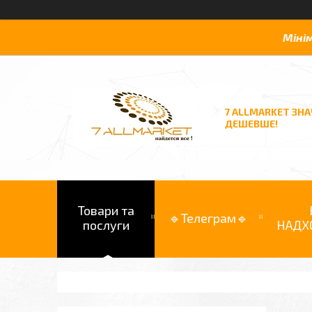
Міні
7 ALLMARKET ЗН
ДЕШЕВШЕ!
Товари та
🔹Телеграм🔹
послуги
НАДХ