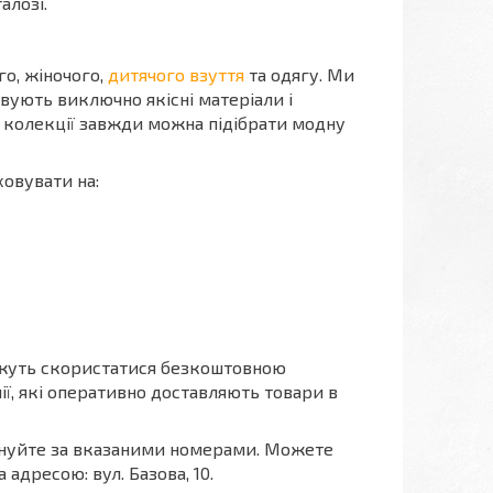
алозі.
о, жіночого,
дитячого взуття
та одягу. Ми
овують виключно якісні матеріали і
ій колекції завжди можна підібрати модну
овувати на:
можуть скористатися безкоштовною
ї, які оперативно доставляють товари в
онуйте за вказаними номерами. Можете
 адресою: вул. Базова, 10.