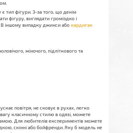
ом.
тип фігури. З-за того, що денім
вати фігуру, виглядати громіздко і
и. В іншому випадку джинси або
кардиган
ловічого, жіночого, підліткового та
ускає повітря, не сковує в рухах, легко
евагу класичному стилю в одязі, можете
гамою. Для любителів експериментів можете
дкою, скінні або бойфренди. Яку б модель не