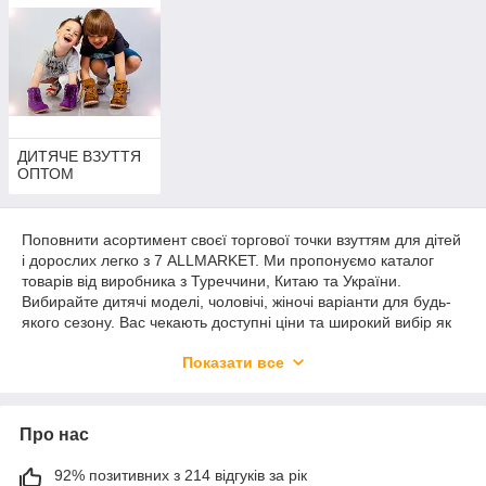
ДИТЯЧЕ ВЗУТТЯ
ОПТОМ
Поповнити асортимент своєї торгової точки взуттям для дітей
і дорослих легко з 7 ALLMARKET. Ми пропонуємо каталог
товарів від виробника з Туреччини, Китаю та України.
Вибирайте дитячі моделі, чоловічі, жіночі варіанти для будь-
якого сезону. Вас чекають доступні ціни та широкий вибір як
на ринку 7 км в Одесі, за винятком того, що вам більше не
Показати все
потрібно організувати поїздки і наймати транспорт. Всі товари
на опт і в роздріб представлені в онлайн каталозі з описом
типу матеріалів, розмірів і кольорів в наявності, зазначенням
вартості. Вам залишилося вибрати потрібні позиції, оплатити
Про нас
їх вартість зручним способом із запропонованих і чекати
доставку. Замовлення оптом доставляються по Києву,
92% позитивних з 214 відгуків за рік