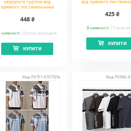
недорого гуртом від
від прямого постачал
прямого постачальника
425 ₴
448 ₴
В наявності
Тільки о
 наявності
Оптом і в роздріб
КУПИТИ
КУПИТИ
P0757-070712fa
P0366-0