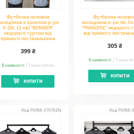
Футболка чоловіча
Футболка чоловіч
олодіжна з принтом р-ри
молодіжна р-ри 46-54 
S-2XL (2 кв) "BOMBER"
"PARADISE" недорого 
недорого гуртом від
від прямого постачал
прямого постачальника
305 ₴
399 ₴
В наявності
Тільки о
В наявності
Тільки оптом
КУПИТИ
КУПИТИ
P0366-070702fa
P0366-0