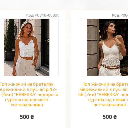
P0840-6099t
P08
Топ жіночий на бретелях
Топ жіночий на брет
ереживний з пуш ап р.42-
мереживний з пуш ап 
 (4кв) "REBEKKA" недорого
46 (2кв) "REBEKKA" не
гуртом від прямого
гуртом від прямо
постачальника
постачальника
500 ₴
500 ₴