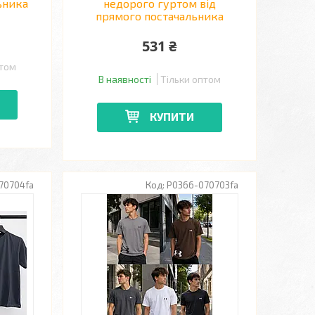
ьника
недорого гуртом від
прямого постачальника
531 ₴
птом
В наявності
Тільки оптом
КУПИТИ
70704fa
P0366-070703fa