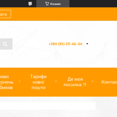
Кошик
лата
+380 (95) 211-46-04
мови
Тарифи
Де моя
ернень
нової
Контак
посилка ?!
бмінів
пошти