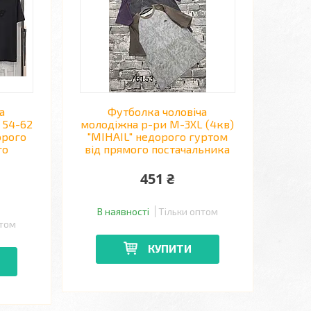
а
Футболка чоловіча
 54-62
молодіжна р-ри M-3XL (4кв)
орого
"MIHAIL" недорого гуртом
го
від прямого постачальника
451 ₴
В наявності
Тільки оптом
птом
КУПИТИ