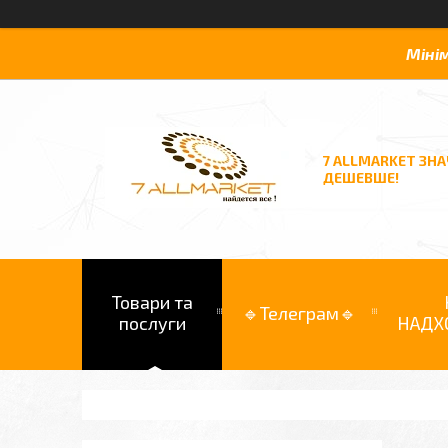
Міні
7 ALLMARKET ЗН
ДЕШЕВШЕ!
Товари та
🔹Телеграм🔹
послуги
НАДХ