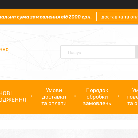
мальна сума замовлення від 2000 грн.
доставка та оп
АЧНО
Умови
Порядок
У
НОВІ
доставки
обробки
пов
ОДЖЕННЯ
та оплати
замовлень
та о