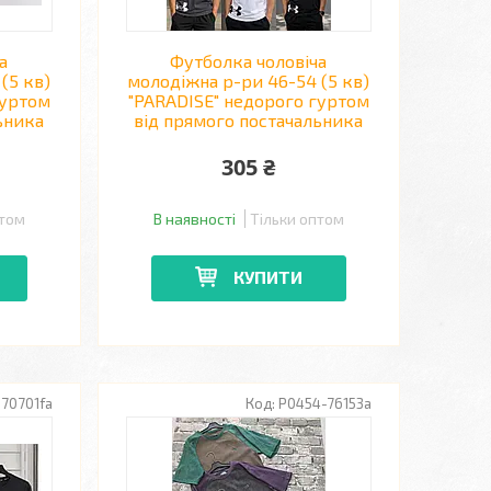
а
Футболка чоловіча
(5 кв)
молодіжна р-ри 46-54 (5 кв)
гуртом
"PARADISE" недорого гуртом
ьника
від прямого постачальника
305 ₴
птом
В наявності
Тільки оптом
КУПИТИ
70701fa
P0454-76153a