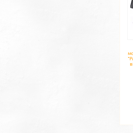
мо
"
в