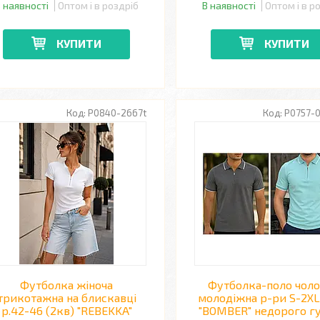
 наявності
Оптом і в роздріб
В наявності
Оптом і в р
КУПИТИ
КУПИТИ
P0840-2667t
P0757-0
Футболка жіноча
Футболка-поло чоло
трикотажна на блискавці
молодіжна р-ри S-2XL
р.42-46 (2кв) "REBEKKA"
"BOMBER" недорого г