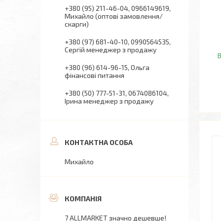
+380 (95) 211-46-04
0966149619
Михайло (оптові замовлення/
скарги)
+380 (97) 681-40-10
0990564535
Сергій менеджер з продажу
В
+380 (96) 614-96-15
Ольга
фінансові питання
+380 (50) 777-51-31
0674086104
Ірина менеджер з продажу
Михайло
7 ALLMARKET значно дешевше!