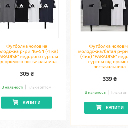
Футболка чоловіча
Футболка чоловіч
лодіжна р-ри 46-54 (4 кв)
молодіжна/батал р-ри
PARADISE" недорого гуртом
(4кв) "PARADISE" нед
ід прямого постачальника
гуртом від прямо
постачальника
305 ₴
339 ₴
В наявності
Тільки оптом
В наявності
Тільки о
КУПИТИ
КУПИТИ