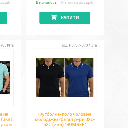
оздріб
В наявності
Оптом і в роздріб
КУПИТИ
70714fa
P0757-070713fa
віча
Футболка-поло чоловіча
 (3кв)
молодіжна/батал р-ри 3XL-
уртом
6XL (2кв) "BOMBER"