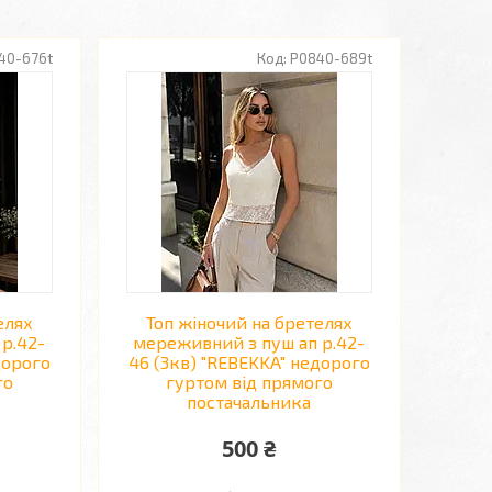
40-676t
P0840-689t
елях
Топ жіночий на бретелях
р.42-
мереживний з пуш ап р.42-
дорого
46 (3кв) "REBEKKA" недорого
го
гуртом від прямого
постачальника
500 ₴