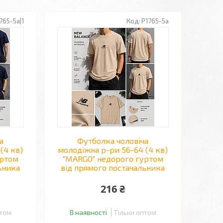
765-5a|1
P1765-5a
а
Футболка чоловіча
(4 кв)
молодіжна р-ри 56-64 (4 кв)
уртом
"MARGO" недорого гуртом
ьника
від прямого постачальника
216 ₴
птом
В наявності
Тільки оптом