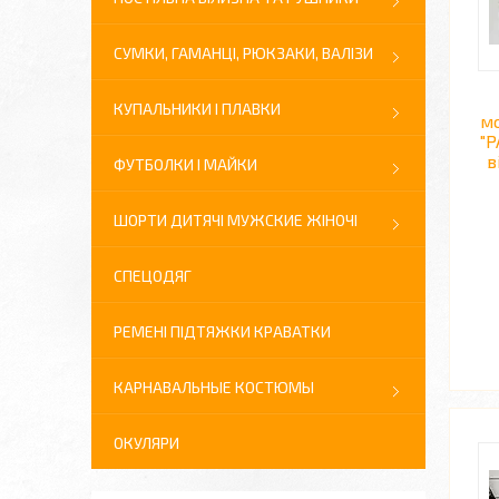
СУМКИ, ГАМАНЦІ, РЮКЗАКИ, ВАЛІЗИ
КУПАЛЬНИКИ І ПЛАВКИ
мо
"
в
ФУТБОЛКИ І МАЙКИ
ШОРТИ ДИТЯЧІ МУЖСКИЕ ЖІНОЧІ
СПЕЦОДЯГ
РЕМЕНІ ПІДТЯЖКИ КРАВАТКИ
КАРНАВАЛЬНЫЕ КОСТЮМЫ
ОКУЛЯРИ