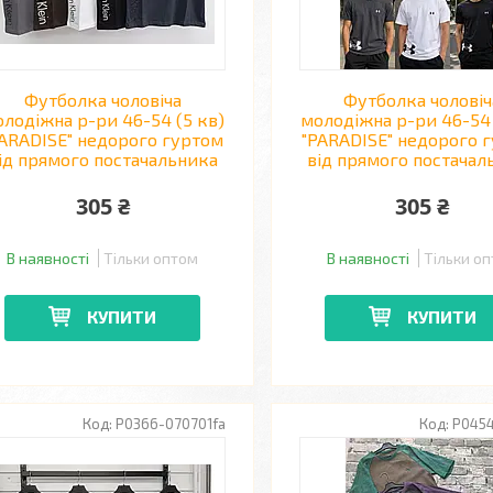
Футболка чоловіча
Футболка чоловіч
лодіжна р-ри 46-54 (5 кв)
молодіжна р-ри 46-54 
PARADISE" недорого гуртом
"PARADISE" недорого 
ід прямого постачальника
від прямого постачал
305 ₴
305 ₴
В наявності
Тільки оптом
В наявності
Тільки о
КУПИТИ
КУПИТИ
P0366-070701fa
P0454