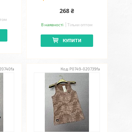
268 ₴
птом
В наявності
Тільки оптом
КУПИТИ
20740fa
P0749-020739fa