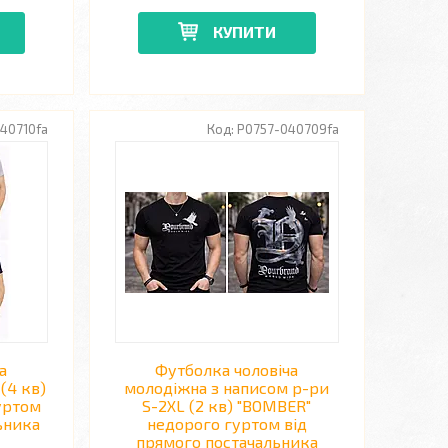
КУПИТИ
40710fa
P0757-040709fa
а
Футболка чоловіча
(4 кв)
молодіжна з написом р-ри
уртом
S-2XL (2 кв) "BOMBER"
ьника
недорого гуртом від
прямого постачальника