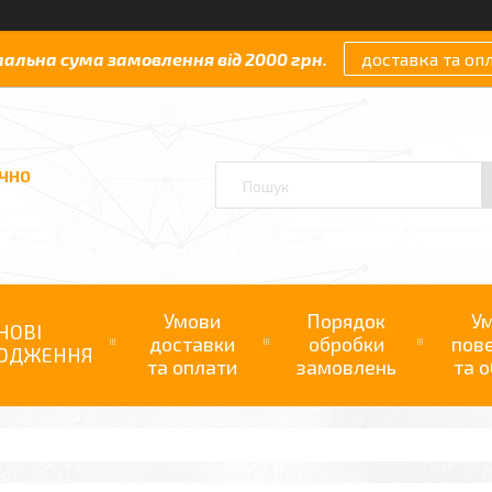
мальна сума замовлення від 2000 грн.
доставка та оп
АЧНО
Умови
Порядок
У
НОВІ
доставки
обробки
пов
ОДЖЕННЯ
та оплати
замовлень
та о