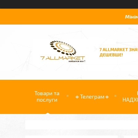
Міні
7 ALLMARKET ЗН
ДЕШЕВШЕ!
Товари та
🔹Телеграм🔹
послуги
НАДХ