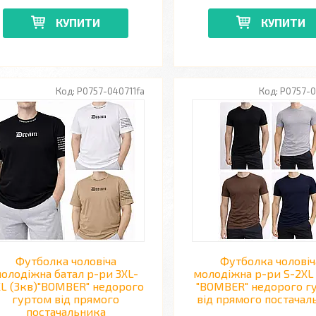
КУПИТИ
КУПИТИ
P0757-040711fa
P0757-0
Футболка чоловіча
Футболка чоловіч
олодіжна батал р-ри 3XL-
молодіжна р-ри S-2XL 
L (3кв)"BOMBER" недорого
"BOMBER" недорого г
гуртом від прямого
від прямого постачал
постачальника