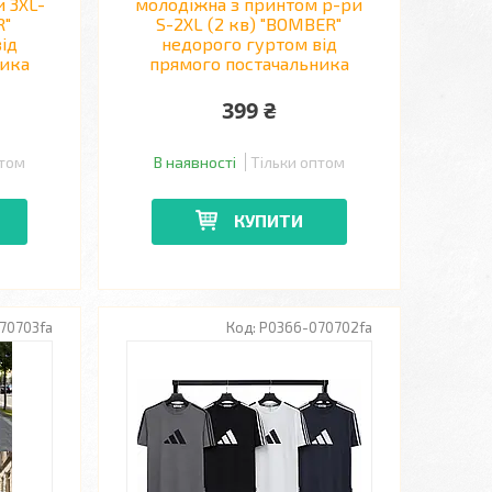
 3XL-
молодіжна з принтом р-ри
R"
S-2XL (2 кв) "BOMBER"
ід
недорого гуртом від
ника
прямого постачальника
399 ₴
птом
В наявності
Тільки оптом
КУПИТИ
70703fa
P0366-070702fa