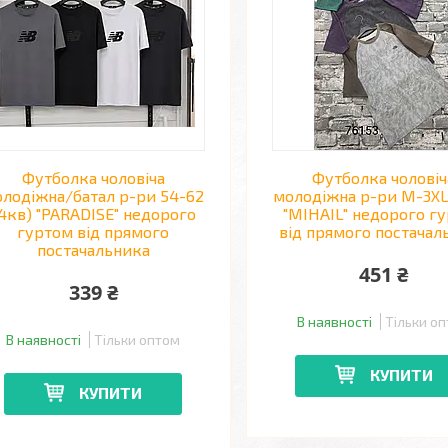
Футболка чоловіча
Футболка чоловіч
лодіжна/батал р-ри 54-62
молодіжна р-ри M-3XL
4кв) "PARADISE" недорого
"MIHAIL" недорого г
гуртом від прямого
від прямого постачал
постачальника
451 ₴
339 ₴
В наявності
Тільки о
В наявності
Тільки оптом
КУПИТИ
КУПИТИ