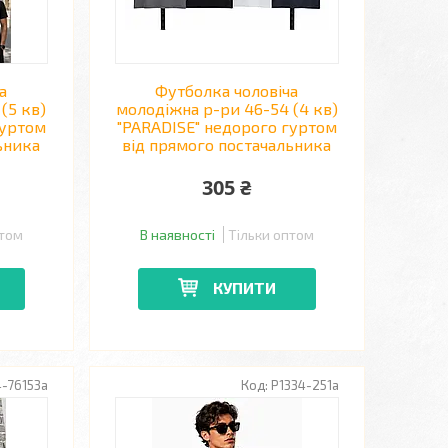
а
Футболка чоловіча
(5 кв)
молодіжна р-ри 46-54 (4 кв)
гуртом
"PARADISE" недорого гуртом
ьника
від прямого постачальника
305 ₴
птом
В наявності
Тільки оптом
КУПИТИ
-76153a
P1334-251a