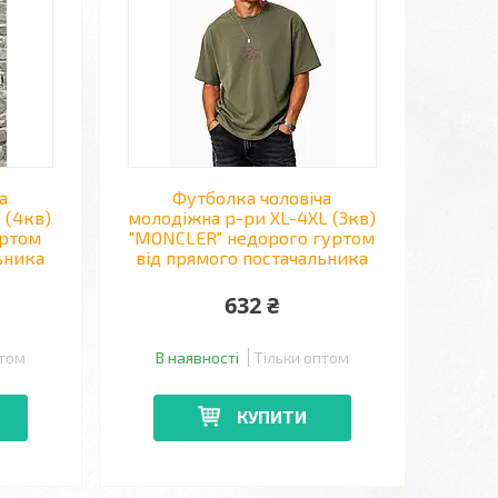
а
Футболка чоловіча
 (4кв)
молодіжна р-ри XL-4XL (3кв)
уртом
"MONCLER" недорого гуртом
ьника
від прямого постачальника
632 ₴
птом
В наявності
Тільки оптом
КУПИТИ