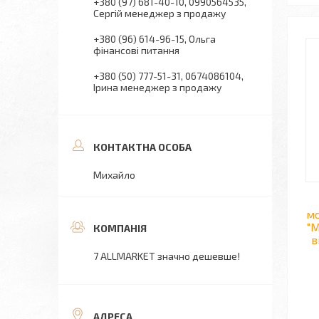
+380 (97) 681-40-10
0990564535
Сергій менеджер з продажу
+380 (96) 614-96-15
Ольга
фінансові питання
+380 (50) 777-51-31
0674086104
Ірина менеджер з продажу
Михайло
мо
"
в
7 ALLMARKET значно дешевше!