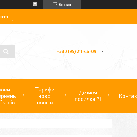
Кошик
лата
+380 (95) 211-46-04
мови
Тарифи
Де моя
ернень
нової
Контак
посилка ?!
бмінів
пошти