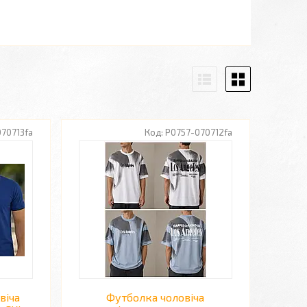
70713fa
P0757-070712fa
віча
Футболка чоловіча