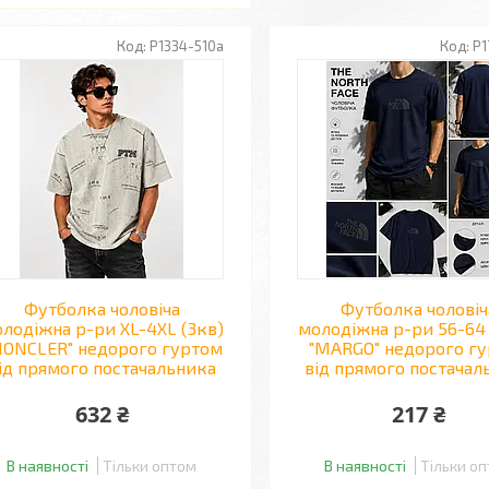
P1334-510a
P1
Футболка чоловіча
Футболка чоловіч
лодіжна р-ри XL-4XL (3кв)
молодіжна р-ри 56-64 
MONCLER" недорого гуртом
"MARGO" недорого г
ід прямого постачальника
від прямого постачал
632 ₴
217 ₴
В наявності
Тільки оптом
В наявності
Тільки о