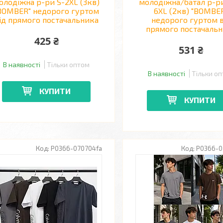
олодіжна р-ри S-2XL (3кв)
молодіжна/батал р-ри
BOMBER" недорого гуртом
6XL (2кв) "BOMBE
ід прямого постачальника
недорого гуртом в
прямого постачаль
425 ₴
531 ₴
В наявності
Тільки оптом
В наявності
Тільки о
КУПИТИ
КУПИТИ
P0366-070704fa
P0366-0