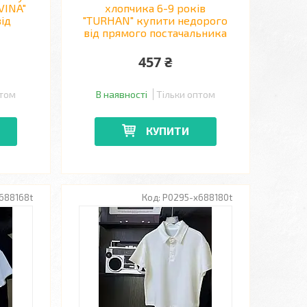
VINA"
хлопчика 6-9 років
ід
"TURHAN" купити недорого
від прямого постачальника
457 ₴
птом
В наявності
Тільки оптом
КУПИТИ
688168t
P0295-x688180t