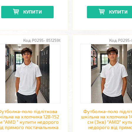
КУПИТИ
КУПИТИ
P0295- 851259t
P0295-
Футболка-поло підліткова
Футболка-поло підлі
кільна на хлопчика 128-152
шкільна на хлопчика 1
м "AMD " купити недорого
см (3кв) "AMD" куп
ід прямого постачальника
недорого від прям