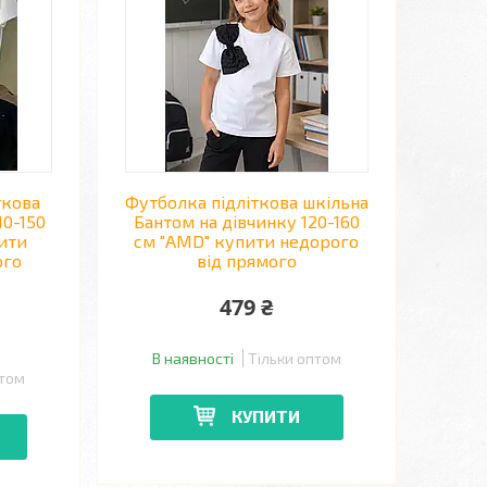
ткова
Футболка підліткова шкільна
10-150
Бантом на дівчинку 120-160
пити
см "AMD" купити недорого
ого
від прямого
479 ₴
В наявності
Тільки оптом
птом
КУПИТИ