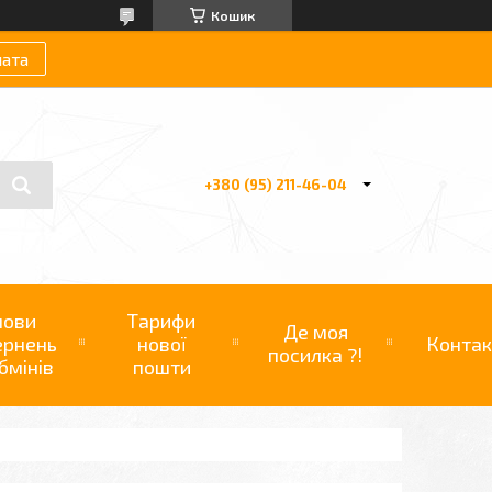
Кошик
лата
+380 (95) 211-46-04
мови
Тарифи
Де моя
ернень
нової
Контак
посилка ?!
бмінів
пошти