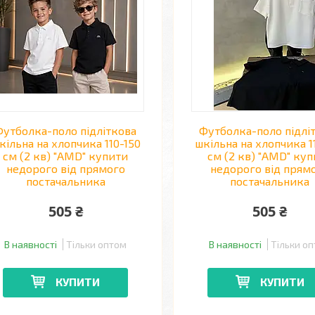
Футболка-поло підліткова
Футболка-поло підлі
кільна на хлопчика 110-150
шкільна на хлопчика 1
см (2 кв) "AMD" купити
см (2 кв) "AMD" ку
недорого від прямого
недорого від прям
постачальника
постачальника
505 ₴
505 ₴
В наявності
Тільки оптом
В наявності
Тільки о
КУПИТИ
КУПИТИ