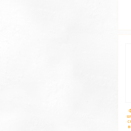
ш
с
в