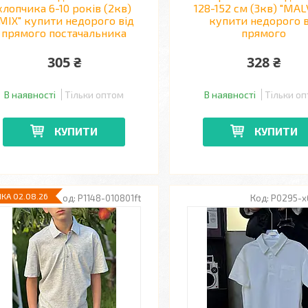
хлопчика 6-10 років (2кв)
128-152 см (3кв) "MAL
MIX" купити недорого від
купити недорого в
прямого постачальника
прямого
305 ₴
328 ₴
В наявності
Тільки оптом
В наявності
Тільки о
КУПИТИ
КУПИТИ
КА 02.08.26
P1148-010801ft
P0295-x