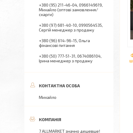
+380 (95) 211-46-04
0966149619
Михайло (оптові замовлення/
скарги)
+380 (97) 681-40-10
0990564535
Сергій менеджер з продажу
+380 (96) 614-96-15
Ольга
фінансові питання
+380 (50) 777-51-31
0674086104
ш
Ірина менеджер з продажу
Михайло
7 ALLMARKET значно дешевше!