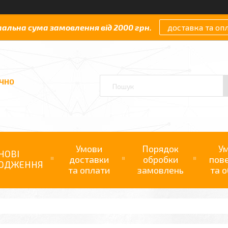
мальна сума замовлення від 2000 грн.
доставка та оп
АЧНО
Умови
Порядок
У
НОВІ
доставки
обробки
пов
ОДЖЕННЯ
та оплати
замовлень
та о