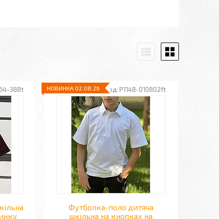
НОВИНКА 02.08.26
164-388t
P1148-010802ft
кільна
Футболка-поло дитяча
чинку
шкільна на кнопках на