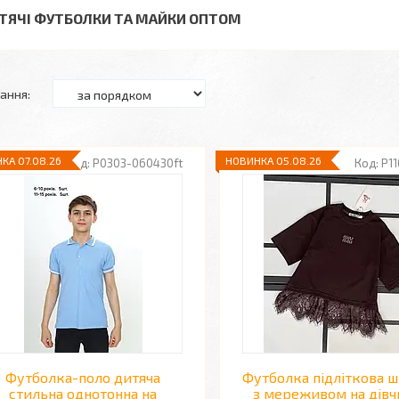
ТЯЧІ ФУТБОЛКИ ТА МАЙКИ ОПТОМ
КА 07.08.26
НОВИНКА 05.08.26
P0303-060430ft
P1
Футболка-поло дитяча
Футболка підліткова ш
стильна однотонна на
з мереживом на дів