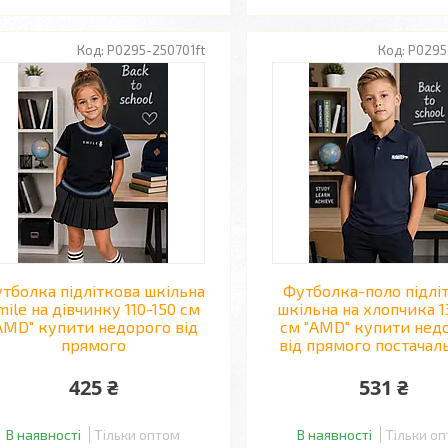
P0295-250701ft
P0295
тболка підліткова шкільна
Футболка-поло підлі
mile на дівчинку 110-150 см
шкільна на хлопчика 1
AMD" купити недорого від
см "AMD" купити нед
прямого
від прямого постачал
425 ₴
531 ₴
В наявності
Тільки оптом
В наявності
Тільки о