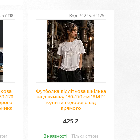
-b71118t
P0295-d9126t
ткова
Футболка підліткова шкільна
30-170
на дівчинку 130-170 см "AMD"
орого
купити недорого від
ьника
прямого
425 ₴
птом
В наявності
Тільки оптом