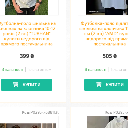
утболка-поло шкільна на
Футболка-поло підлі
кнопках на хлопчика 10-12
шкільна на хлопчика 1
років (2 кв) "TURHAN"
см (2 кв) "AMD" ку
купити недорого від
недорого від прям
прямого постачальника
постачальника
399 ₴
505 ₴
В наявності
Тільки оптом
В наявності
Тільки о
КУПИТИ
КУПИТИ
P0295-x688113t
P0295-x