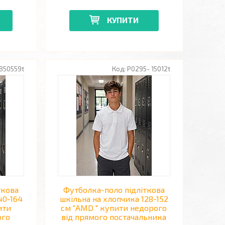
КУПИТИ
850559t
P0295- 15012t
ткова
Футболка-поло підліткова
40-164
шкільна на хлопчика 128-152
ити
см "AMD " купити недорого
ого
від прямого постачальника