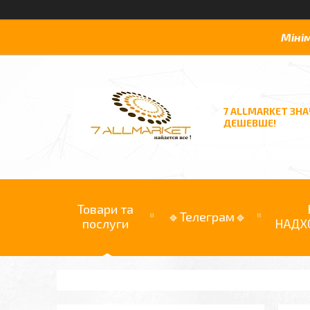
Міні
7 ALLMARKET ЗН
ДЕШЕВШЕ!
Товари та
🔹Телеграм🔹
послуги
НАДХ