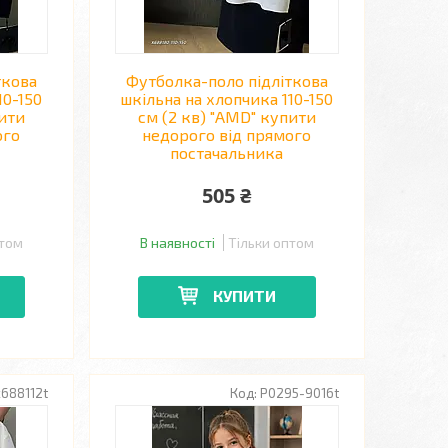
ткова
Футболка-поло підліткова
10-150
шкільна на хлопчика 110-150
пити
см (2 кв) "AMD" купити
ого
недорого від прямого
постачальника
505 ₴
птом
В наявності
Тільки оптом
КУПИТИ
688112t
P0295-9016t