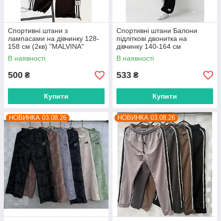
Спортивні штани з
Спортивні штани Балони
лампасами на дівчинку 128-
підліткові двонитка на
158 см (2кв) "MALVINA"
дівчинку 140-164 см
купити гуртом в Одесі на 7 км
"MALVINA" купити гуртом в
В наявності
В наявності
Одесі на 7 км
500
533
₴
₴
Купити
Купити
НОВИНКА 03.08.26
НОВИНКА 03.08.26