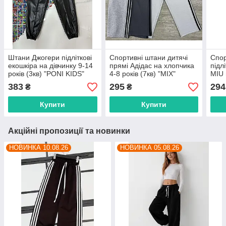
Штани Джогери підліткові
Спортивні штани дитячі
Спор
екошкіра на дівчинку 9-14
прямі Адідас на хлопчика
підл
років (3кв) "PONI KIDS"
4-8 років (7кв) "MIX"
MIU 
недорого від прямого
недорого від прямого
"AMZ
383
295
294
₴
₴
постачальника
постачальника
прям
Купити
Купити
Акційні пропозиції та новинки
НОВИНКА 10.08.26
НОВИНКА 05.08.26