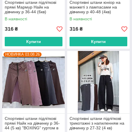
Спортивні штани підліткові
Спортивні штани юніор на
прямі Мармур Найк на
манжеті з лампасами на
дівчинку р 36-44 (6кв)
дівчинку р 40-48 (4кв)
"BOXING" гуртом в Одесі на 7
"BOXING" гуртом в Одесі на 7
В наявності
В наявності
км
км
316
316
₴
₴
Купити
Купити
НОВИНКА 03.08.26
Спортивні штани підліткові
Спортивні штани підліткові
прямі Найк на дівчинку р 36-
трикотажні з напиленням на
44 (5 кв) "BOXING" гуртом в
дівчинку р 27-32 (4 кв)