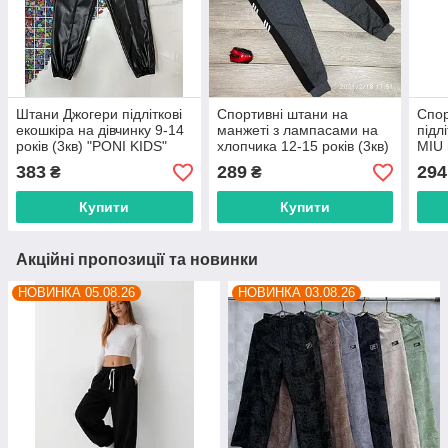
Штани Джогери підліткові
Спортивні штани на
Спор
екошкіра на дівчинку 9-14
манжеті з лампасами на
підл
років (3кв) "PONI KIDS"
хлопчика 12-15 років (3кв)
MIU 
недорого від прямого
"MANGO" недорого від
"AMZ
383
289
294
₴
₴
постачальника
прямого постачальника
прям
Купити
Купити
Акційні пропозиції та новинки
НОВИНКА 05.08.26
НОВИНКА 03.08.26