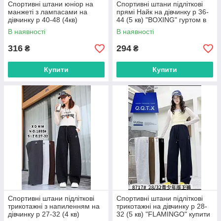
Спортивні штани юніор на
Спортивні штани підліткові
манжеті з лампасами на
прямі Найк на дівчинку р 36-
дівчинку р 40-48 (4кв)
44 (5 кв) "BOXING" гуртом в
"BOXING" гуртом в Одесі на 7
Одесі на 7 км
В наявності
В наявності
км
316
294
₴
₴
Купити
Купити
Спортивні штани підліткові
Спортивні штани підліткові
трикотажні з напиленням на
трикотажні на дівчинку р 28-
дівчинку р 27-32 (4 кв)
32 (5 кв) "FLAMINGO" купити