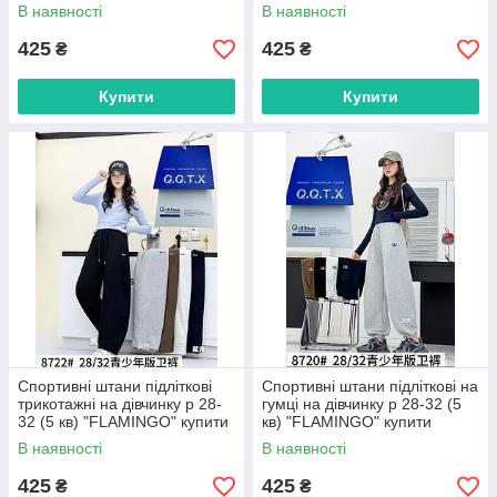
"FLAMINGO" купити гуртом в
гуртом в Одесі на 7 км
В наявності
В наявності
Одесі на 7 км
425
425
₴
₴
Купити
Купити
Спортивні штани підліткові
Спортивні штани підліткові на
трикотажні на дівчинку р 28-
гумці на дівчинку р 28-32 (5
32 (5 кв) "FLAMINGO" купити
кв) "FLAMINGO" купити
гуртом в Одесі на 7 км
гуртом в Одесі на 7 км
В наявності
В наявності
425
425
₴
₴