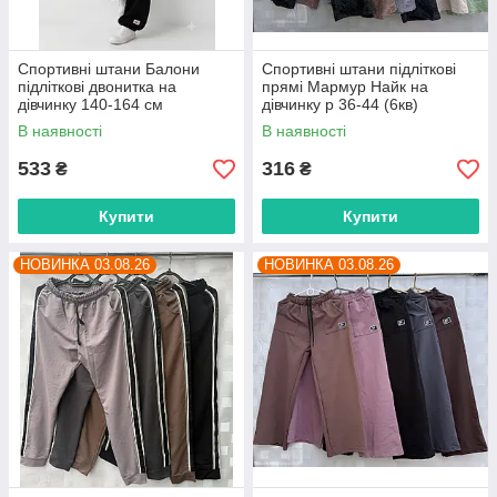
Спортивні штани Балони
Спортивні штани підліткові
підліткові двонитка на
прямі Мармур Найк на
дівчинку 140-164 см
дівчинку р 36-44 (6кв)
"MALVINA" купити гуртом в
"BOXING" гуртом в Одесі на 7
В наявності
В наявності
Одесі на 7 км
км
533
316
₴
₴
Купити
Купити
НОВИНКА 03.08.26
НОВИНКА 03.08.26