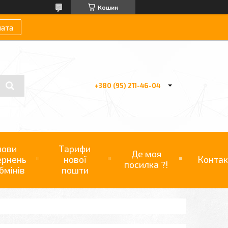
Кошик
лата
+380 (95) 211-46-04
мови
Тарифи
Де моя
ернень
нової
Контак
посилка ?!
бмінів
пошти