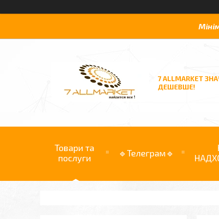
Міні
7 ALLMARKET ЗН
ДЕШЕВШЕ!
Товари та
🔹Телеграм🔹
послуги
НАДХ