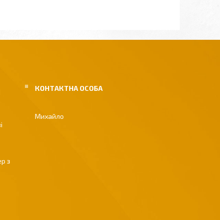
Михайло
і
р з