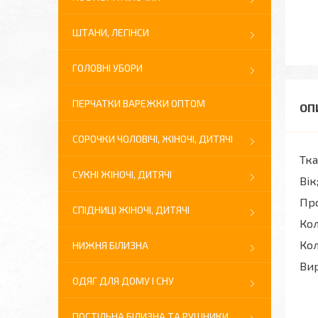
ШТАНИ, ЛЕГІНСИ
ГОЛОВНІ УБОРИ
ПЕРЧАТКИ ВАРЕЖКИ ОПТОМ
СОРОЧКИ ЧОЛОВІЧІ, ЖІНОЧІ, ДИТЯЧІ
Тка
СУКНІ ЖІНОЧІ, ДИТЯЧІ
Вік
Про
СПІДНИЦІ ЖІНОЧІ, ДИТЯЧІ
Кол
Кол
НИЖНЯ БІЛИЗНА
Вир
ОДЯГ ДЛЯ ДОМУ І СНУ
ПОСТІЛЬНА БІЛИЗНА ТА РУШНИКИ