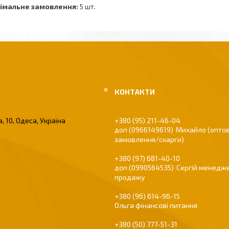
імальне замовлення:
5 шт.
, 10, Одеса, Україна
+380 (95) 211-46-04
0966149619
Михайло (оптов
замовлення/скарги)
+380 (97) 681-40-10
0990564535
Сергій менедже
продажу
+380 (96) 614-96-15
Ольга фінансові питання
+380 (50) 777-51-31