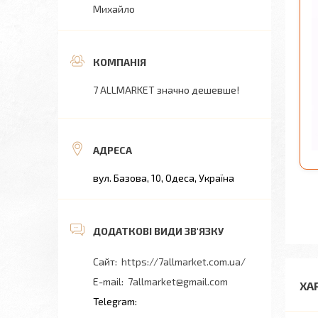
Михайло
7 ALLMARKET значно дешевше!
вул. Базова, 10, Одеса, Україна
https://7allmarket.com.ua/
7allmarket@gmail.com
ХА