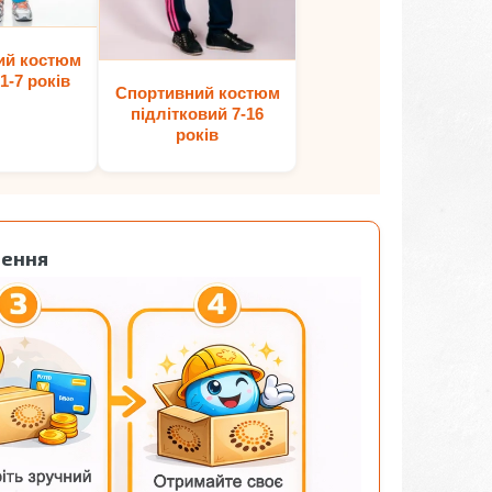
ий костюм
1-7 років
Спортивний костюм
підлітковий 7-16
років
лення