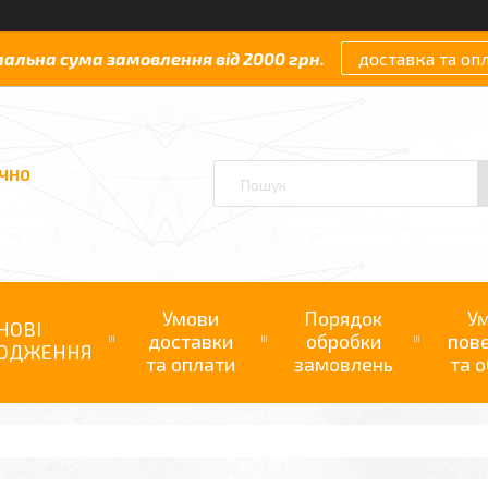
мальна сума замовлення від 2000 грн.
доставка та оп
АЧНО
Умови
Порядок
У
НОВІ
доставки
обробки
пов
ОДЖЕННЯ
та оплати
замовлень
та о