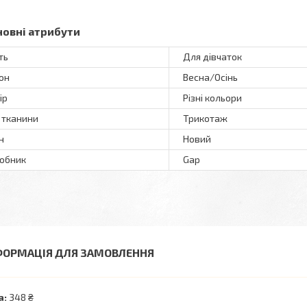
новні атрибути
ть
Для дівчаток
он
Весна/Осінь
ір
Різні кольори
 тканини
Трикотаж
н
Новий
обник
Gap
ФОРМАЦІЯ ДЛЯ ЗАМОВЛЕННЯ
а:
348 ₴