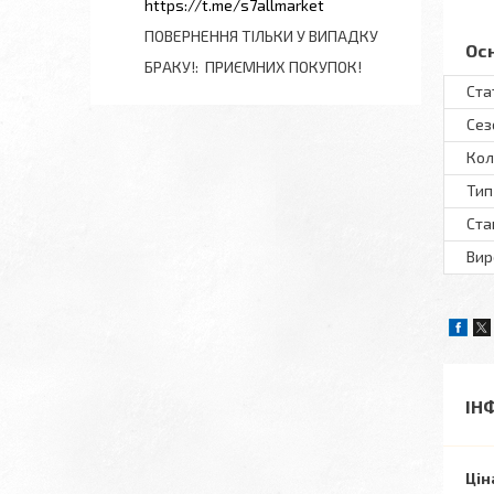
https://t.me/s7allmarket
ПОВЕРНЕННЯ ТІЛЬКИ У ВИПАДКУ
Ос
БРАКУ!
ПРИЄМНИХ ПОКУПОК!
Ста
Сез
Кол
Тип
Ста
Вир
ІН
Цін