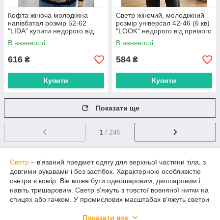
Кофта жіноча молодіжна
Светр жіночий, молодіжний
напівбатал розмір 52-62
розмір універсал 42-46 (6 кв)
"LIDA" купити недорого від
"LOOK" недорого від прямого
прямого постачальника
постачальника
В наявності
В наявності
616
584
₴
₴
Купити
Купити
Показати ще
1
/ 245
Светр
– в'язаний предмет одягу для верхньої частини тіла, з
довгими рукавами і без застібок. Характерною особливістю
светри є комір. Він може бути одношаровим, двошаровим і
навіть тришаровим. Светр в'яжуть з товстої вовняної нитки на
спицях або гачком. У промислових масштабах в'яжуть светри
спеціальні в'язальні машини.
Низ светра може мати
Показати все
спеціальну в'язану «гумку», а кінці рукавів в'язаний манжет.