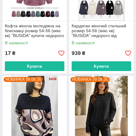
Кофта жіноча молодіжна на
Кардиган жіночий стильний
блискавці розмір 54-56 (мікс
розмір 54-56 (мікс кв)
кв) "BUSIDA" купити недорого
"BUSIDA" недорого від
від прямого постачальника
прямого постачальника
В наявності
В наявності
17
939
₴
₴
Купити
Купити
НОВИНКА 09.08.26
НОВИНКА 09.08.26