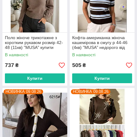
Поло жіноче трикотажне з
Кофта-американка жіноча
коротким рукавом розмір 42-
кашемірова в смугу р 44-46
48 (11кв) "MUSA" купити
(4кв) "MUSA" недорого від
недорого від прямого
прямого постачальника
В наявності
В наявності
постачальника
737
505
₴
₴
Купити
Купити
НОВИНКА 09.08.26
НОВИНКА 09.08.26