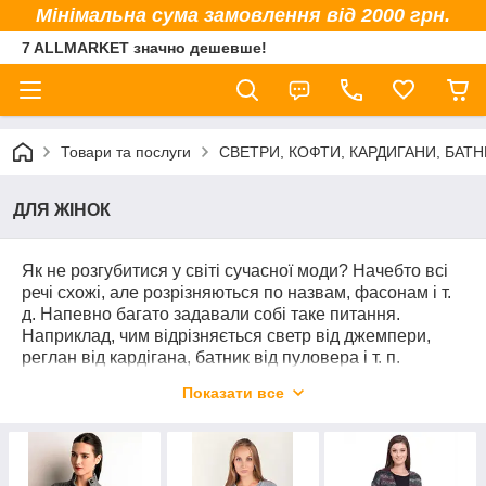
Мінімальна сума замовлення від 2000 грн.
7 ALLMARKET значно дешевше!
Товари та послуги
СВЕТРИ, КОФТИ, КАРДИГАНИ, БАТНИ
ДЛЯ ЖІНОК
Як не розгубитися у світі сучасної моди? Начебто всі
речі схожі, але розрізняються по назвам, фасонам і т.
д. Напевно багато задавали собі таке питання.
Наприклад, чим відрізняється светр від джемпери,
реглан від кардігана, батник від пуловера і т. п.
Спробуємо розібратися.
(продовження статті
Показати все
дивіться нижче)