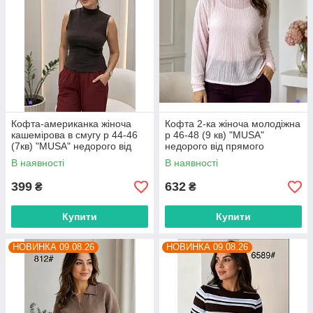
Кофта-американка жіноча
Кофта 2-ка жіноча молодіжна
кашемірова в смугу р 44-46
р 46-48 (9 кв) "MUSA"
(7кв) "MUSA" недорого від
недорого від прямого
прямого постачальника
постачальника
В наявності
В наявності
399
632
₴
₴
Купити
Купити
НОВИНКА 09.08.26
НОВИНКА 09.08.26