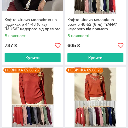
Кофта жіноча молодіжна на
Кофта жіноча молодіжна
ґудзиках р 44-48 (6 кв)
розмір 48-52 (6 кв) "YANA"
"MUSA" недорого від прямого
недорого від прямого
постачальника
постачальника
В наявності
В наявності
737
605
₴
₴
Купити
Купити
НОВИНКА 09.08.26
НОВИНКА 09.08.26