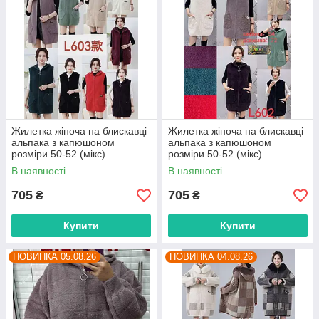
Жилетка жіноча на блискавці
Жилетка жіноча на блискавці
альпака з капюшоном
альпака з капюшоном
розміри 50-52 (мікс)
розміри 50-52 (мікс)
"PALMIRA" недорого від
"PALMIRA" недорого від
В наявності
В наявності
прямого постачальника
прямого постачальника
705
705
₴
₴
Купити
Купити
НОВИНКА 05.08.26
НОВИНКА 04.08.26