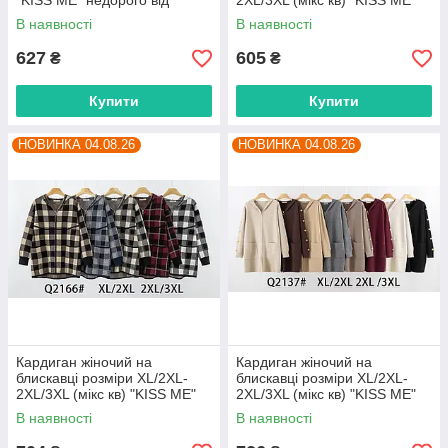
"KISS ME" недорого від
2XL/3XL (мікс кв) "KISS ME"
прямого постачальника
недорого від прямого
В наявності
В наявності
постачальника
627
605
₴
₴
Купити
Купити
НОВИНКА 04.08.26
НОВИНКА 04.08.26
Кардиган жіночий на
Кардиган жіночий на
блискавці розміри XL/2XL-
блискавці розміри XL/2XL-
2XL/3XL (мікс кв) "KISS ME"
2XL/3XL (мікс кв) "KISS ME"
недорого від прямого
недорого від прямого
В наявності
В наявності
постачальника
постачальника