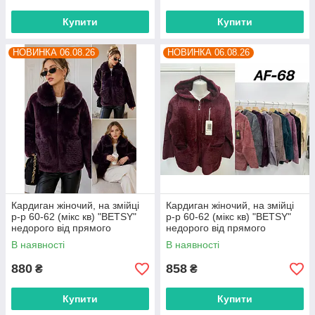
Купити
Купити
НОВИНКА 06.08.26
НОВИНКА 06.08.26
Кардиган жіночий, на змійці
Кардиган жіночий, на змійці
р-р 60-62 (мікс кв) "BETSY"
р-р 60-62 (мікс кв) "BETSY"
недорого від прямого
недорого від прямого
постачальника
постачальника
В наявності
В наявності
880
858
₴
₴
Купити
Купити