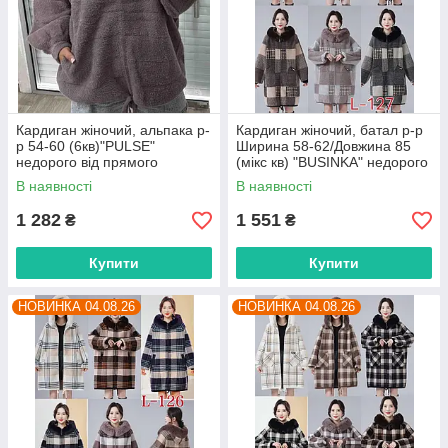
Кардиган жіночий, альпака р-
Кардиган жіночий, батал р-р
р 54-60 (6кв)"PULSE"
Ширина 58-62/Довжина 85
недорого від прямого
(мікс кв) "BUSINKA" недорого
постачальника
від прямого постачальника
В наявності
В наявності
1 282
1 551
₴
₴
Купити
Купити
НОВИНКА 04.08.26
НОВИНКА 04.08.26