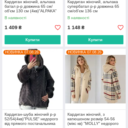
Кардиган жіночий, альпака
Кардиган жіночий, альпака
батал р-р довжина 65 см/
супербатал р-р довжина 65
об'єм 130 см (4кв)"ALPAKA"
см/об'єм 136 см
недорого від прямого
(4кв)"ALPAKA" недорого від
В наявності
В наявності
постачальника
прямого постачальника
1 409
1 148
₴
₴
Купити
Купити
НОВИНКА 07.08.26
НОВИНКА 07.08.26
Кардиган-шуба жіночий р-р
Кардиган жіночий, з
52/54(4кв)"PULSE" недорого
капюшоном розмір 54-56
від прямого постачальника
(мікс кв) "MOLLY" недорого