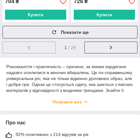
704
726
₴
₴
Купити
Купити
Показати ще
1
/ 29
Різноманіття і практичність – причини, за якими кардигани
надовго оселилися в жіночих вбиралень. Це по-справжньому
універсальна річ, яка не тільки відмінно доповнює образ, але
і добре гріє. Однак це стосується одягу, яка шиється з якісних
матеріалів у відповідності з модними трендами. Знайти її
можна в колекції інтернет-магазину 7 ALLMARKET. Тут
Показати все
зібрано величезний асортимент жіночого і
чоловічого взуття
і
одягу, доступною оптом на привабливих умовах.
Популярні моделі жіночих кардиганів
Про нас
У нашому каталозі представлений величезний асортимент
жіночих кардиганів, які можна носити влітку або в прохолодну
92% позитивних з 214 відгуків за рік
погоду. Вони шиються з натуральних тканин, відрізняються