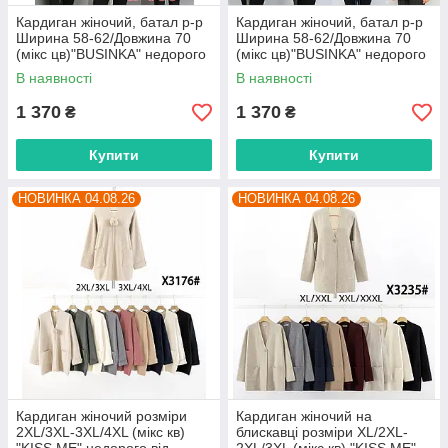
Кардиган жіночий, батал р-р
Кардиган жіночий, батал р-р
Ширина 58-62/Довжина 70
Ширина 58-62/Довжина 70
(мікс цв)"BUSINKA" недорого
(мікс цв)"BUSINKA" недорого
від прямого постачальника
від прямого постачальника
В наявності
В наявності
1 370
1 370
₴
₴
Купити
Купити
НОВИНКА 04.08.26
НОВИНКА 04.08.26
Кардиган жіночий розміри
Кардиган жіночий на
2XL/3XL-3XL/4XL (мікс кв)
блискавці розміри XL/2XL-