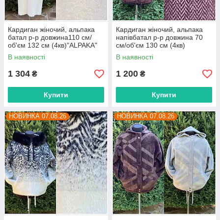
Кардиган жіночий, альпака
Кардиган жіночий, альпака
батал р-р довжина110 см/
напівбатал р-р довжина 70
об'єм 132 см (4кв)"ALPAKA"
см/об'єм 130 см (4кв)
недорого від прямого
"ALPAKA" недорого від
В наявності
В наявності
постачальника
прямого постачальника
1 304
1 200
₴
₴
Купити
Купити
НОВИНКА 07.08.26
НОВИНКА 07.08.26