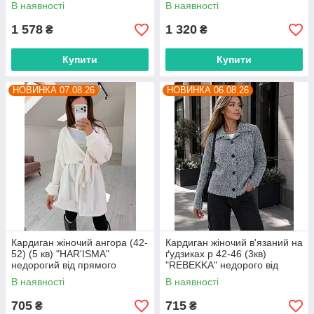
від прямого постачальника
В наявності
В наявності
1 578
1 320
₴
₴
Купити
Купити
НОВИНКА 07.08.26
НОВИНКА 06.08.26
Кардиган жіночий ангора (42-
Кардиган жіночий в'язаний на
52) (5 кв) "HAR'ISMA"
ґудзиках р 42-46 (3кв)
недорогий від прямого
"REBEKKA" недорого від
постачальника
прямого постачальника
В наявності
В наявності
705
715
₴
₴