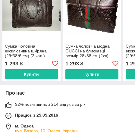
Сумка чоловіча
Сумка чоловіча модна
Сумк
ексклюзивна шкіряна
GUCCI на блискавці
екск
(29*38*6 см) (2 кол.)
розмір 28х38 см (2хв)
(29*
"VALET" купити оптом в
"VALET" купити гуртом і в
"VAL
1 293
1 293
1 2
₴
₴
Одесі на 7 км
роздріб в Одесі на7км
Одес
Купити
Купити
Про нас
92% позитивних з 214 відгуків за рік
Працює з 25.05.2016
м. Одеса
вул. Базова, 10, Одеса, Україна