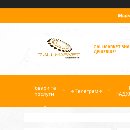
Міні
7 ALLMARKET ЗН
ДЕШЕВШЕ!
Товари та
🔹Телеграм🔹
послуги
НАДХ