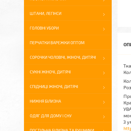
ШТАНИ, ЛЕГІНСИ
ГОЛОВНІ УБОРИ
ПЕРЧАТКИ ВАРЕЖКИ ОПТОМ
СОРОЧКИ ЧОЛОВІЧІ, ЖІНОЧІ, ДИТЯЧІ
Тка
СУКНІ ЖІНОЧІ, ДИТЯЧІ
Кол
Кол
СПІДНИЦІ ЖІНОЧІ, ДИТЯЧІ
Роз
Про
НИЖНЯ БІЛИЗНА
Кра
УВА
мон
ОДЯГ ДЛЯ ДОМУ І СНУ
З у
htt
ПОСТІЛЬНА БІЛИЗНА ТА РУШНИКИ