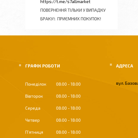
https://t.me/s7allmarket
ПОВЕРНЕННЯ ТІЛЬКИ У ВИПАДКУ
БРАКУ!
ПРИЄМНИХ ПОКУПОК!
ГРАФІК РОБОТИ
вул. Базова
Понеділок
08:00
18:00
Вівторок
08:00
18:00
Середа
08:00
18:00
Четвер
08:00
18:00
Пʼятниця
08:00
18:00