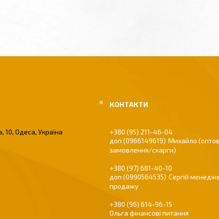
, 10, Одеса, Україна
+380 (95) 211-46-04
0966149619
Михайло (оптов
замовлення/скарги)
+380 (97) 681-40-10
0990564535
Сергій менедже
продажу
+380 (96) 614-96-15
Ольга фінансові питання