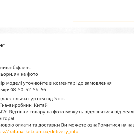
нина: біфлекс
ьори, як на фото
ір моделі уточнюйте в коментарі до замовлення
мір: 48-50-52-54-56
даж тільки гуртом від 5 шт.
їна-виробник: Китай
ГА! Відтінки товару на фото можуть відрізнятися від реа
ітора!
мовою оплати та доставки Ви можете ознайомитися на на
ps://7allmarket.com.ua/delivery_info