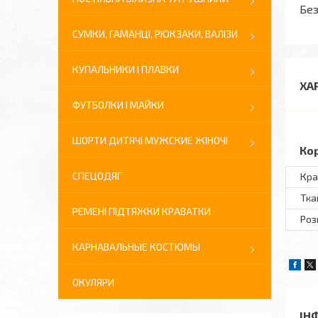
Без
СУМКИ, ГАМАНЦІ, РЮКЗАКИ, ВАЛІЗИ
КУПАЛЬНИКИ І ПЛАВКИ
ХА
ФУТБОЛКИ І МАЙКИ
ШОРТИ ДИТЯЧІ МУЖСКИЕ ЖІНОЧІ
Ко
СПЕЦОДЯГ
Кра
Тка
РЕМЕНІ ПІДТЯЖКИ КРАВАТКИ
Розм
КАРНАВАЛЬНЫЕ КОСТЮМЫ
ОКУЛЯРИ
ІН