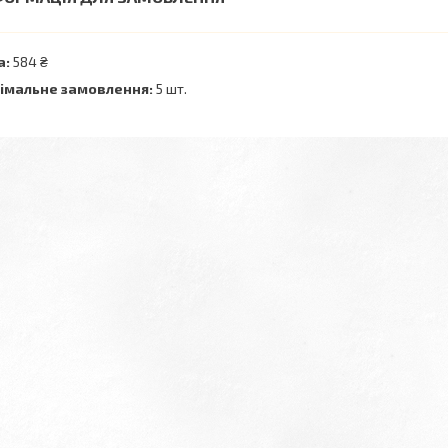
а:
584 ₴
імальне замовлення:
5 шт.