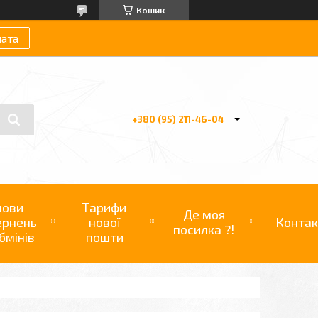
Кошик
лата
+380 (95) 211-46-04
мови
Тарифи
Де моя
ернень
нової
Контак
посилка ?!
бмінів
пошти