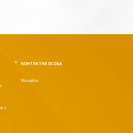
Михайло
і
р з