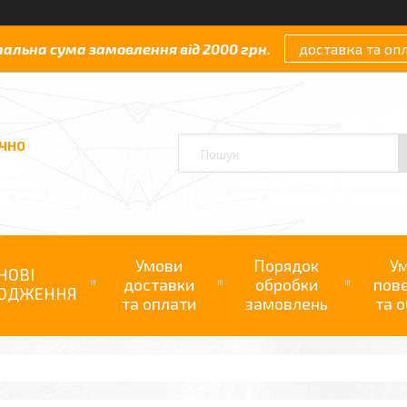
мальна сума замовлення від 2000 грн.
доставка та оп
АЧНО
Умови
Порядок
У
НОВІ
доставки
обробки
пов
ОДЖЕННЯ
та оплати
замовлень
та о