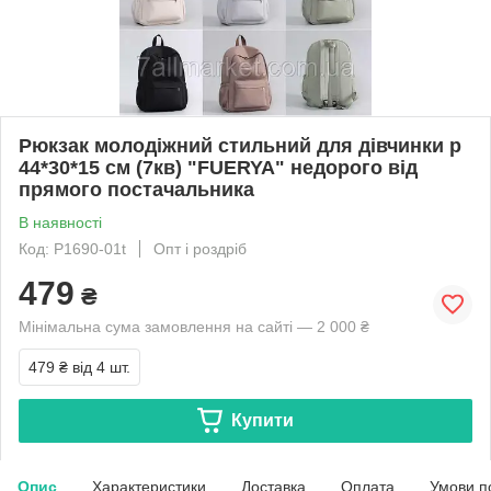
Рюкзак молодіжний стильний для дівчинки р
44*30*15 см (7кв) "FUERYA" недорого від
прямого постачальника
В наявності
Код: P1690-01t
Опт і роздріб
479
₴
Мінімальна сума замовлення на сайті — 2 000 ₴
479 ₴
від 4 шт.
Купити
Опис
Характеристики
Доставка
Оплата
Умови п