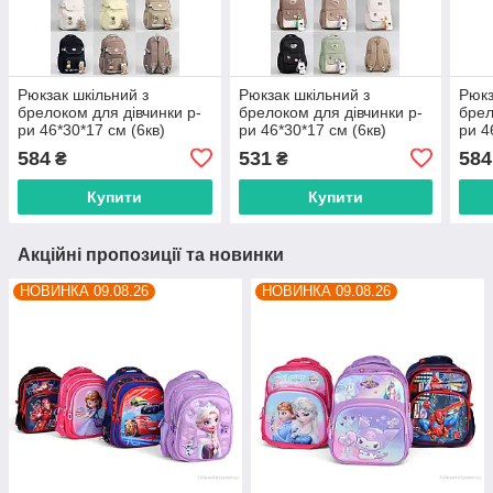
Рюкзак шкільний з
Рюкзак шкільний з
Рюкз
брелоком для дівчинки р-
брелоком для дівчинки р-
брел
ри 46*30*17 см (6кв)
ри 46*30*17 см (6кв)
ри 4
"FUERYA" недорого від
"FUERYA" недорого від
"FUE
584
531
584
₴
₴
прямого постачальника
прямого постачальника
прям
Купити
Купити
Акційні пропозиції та новинки
НОВИНКА 09.08.26
НОВИНКА 09.08.26