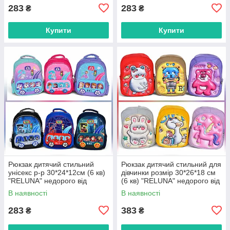
283
283
₴
₴
Купити
Купити
Рюкзак дитячий стильний
Рюкзак дитячий стильний для
унісекс р-р 30*24*12см (6 кв)
дівчинки розмір 30*26*18 см
"RELUNA" недорого від
(6 кв) "RELUNA" недорого від
прямого постачальника
прямого постачальника
В наявності
В наявності
283
383
₴
₴