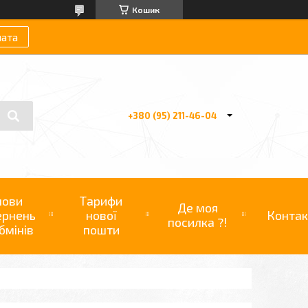
Кошик
лата
+380 (95) 211-46-04
мови
Тарифи
Де моя
ернень
нової
Контак
посилка ?!
бмінів
пошти