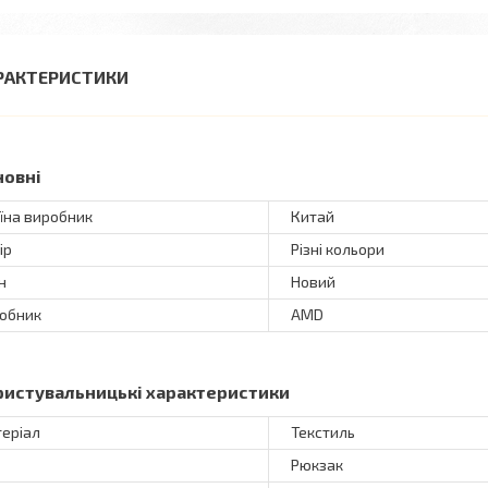
РАКТЕРИСТИКИ
новні
їна виробник
Китай
ір
Різні кольори
н
Новий
обник
AMD
ристувальницькі характеристики
еріал
Текстиль
Рюкзак