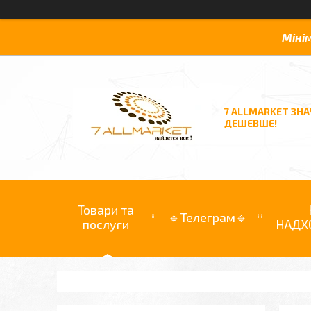
Міні
7 ALLMARKET ЗН
ДЕШЕВШЕ!
Товари та
🔹Телеграм🔹
послуги
НАДХ