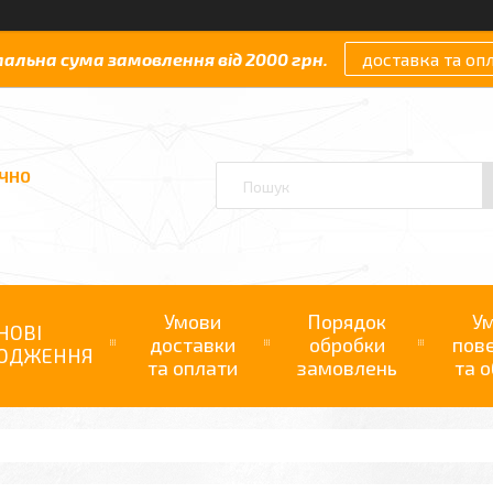
мальна сума замовлення від 2000 грн.
доставка та оп
АЧНО
Умови
Порядок
У
НОВІ
доставки
обробки
пов
ОДЖЕННЯ
та оплати
замовлень
та о