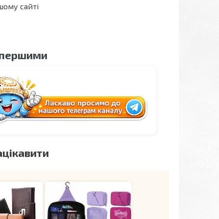
шому сайті
 першими
ацікавити