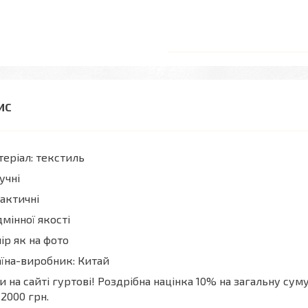
еріал: текстиль
учні
актичні
дмінної якості
ір як на фото
їна-виробник: Китай
и на сайті гуртові! Роздрібна націнка 10% на загальну су
 2000 грн.