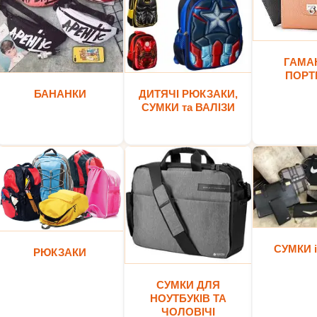
ГАМАН
ПОРТ
БАНАНКИ
ДИТЯЧІ РЮКЗАКИ,
СУМКИ та ВАЛІЗИ
СУМКИ і
РЮКЗАКИ
СУМКИ ДЛЯ
НОУТБУКІВ ТА
ЧОЛОВІЧІ