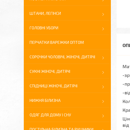
ШТАНИ, ЛЕГІНСИ
ГОЛОВНІ УБОРИ
ПЕРЧАТКИ ВАРЕЖКИ ОПТОМ
СОРОЧКИ ЧОЛОВІЧІ, ЖІНОЧІ, ДИТЯЧІ
Мат
СУКНІ ЖІНОЧІ, ДИТЯЧІ
-зр
-пр
СПІДНИЦІ ЖІНОЧІ, ДИТЯЧІ
-ві
НИЖНЯ БІЛИЗНА
Кол
Кра
ОДЯГ ДЛЯ ДОМУ І СНУ
Цін
від
ПОСТІЛЬНА БІЛИЗНА ТА РУШНИКИ