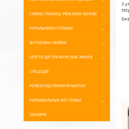
З у
htt
СУМКИ, ГАМАНЦІ, РЮКЗАКИ, ВАЛІЗИ
Без
КУПАЛЬНИКИ І ПЛАВКИ
ФУТБОЛКИ І МАЙКИ
ШОРТИ ДИТЯЧІ МУЖСКИЕ ЖІНОЧІ
СПЕЦОДЯГ
РЕМЕНІ ПІДТЯЖКИ КРАВАТКИ
КАРНАВАЛЬНЫЕ КОСТЮМЫ
ОКУЛЯРИ