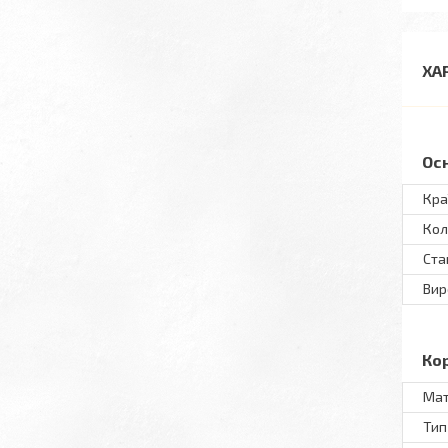
ХА
Ос
Кра
Кол
Ста
Вир
Ко
Мат
Тип