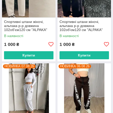
Спортивні штани жіночі,
Спортивні штани жіночі,
альпака р-р довжина
альпака р-р довжина
102об'єм120 см "ALPAKA"
102об'єм120 см "ALPAKA"
недорого від прямого
недорого від прямого
В наявності
В наявності
постачальника
постачальника
1 000
1 000
₴
₴
Купити
Купити
НОВИНКА 07.08.26
НОВИНКА 06.08.26