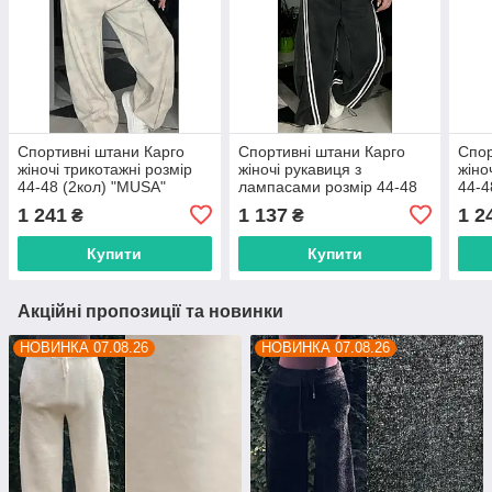
Спортивні штани Карго
Спортивні штани Карго
Спор
жіночі трикотажні розмір
жіночі рукавиця з
жіно
44-48 (2кол) "MUSA"
лампасами розмір 44-48
44-4
недорого від прямого
"MUSA" недорого від
від 
1 241
1 137
1 2
₴
₴
постачальника
прямого постачальника
пост
Купити
Купити
Акційні пропозиції та новинки
НОВИНКА 07.08.26
НОВИНКА 07.08.26