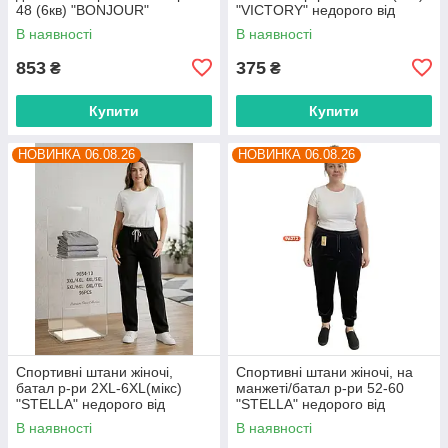
48 (6кв) "BONJOUR"
"VICTORY" недорого від
недорого від прямого
прямого постачальника
В наявності
В наявності
постачальника
853
375
₴
₴
Купити
Купити
НОВИНКА 06.08.26
НОВИНКА 06.08.26
Спортивні штани жіночі,
Спортивні штани жіночі, на
батал р-ри 2XL-6XL(мікс)
манжеті/батал р-ри 52-60
"STELLA" недорого від
"STELLA" недорого від
прямого постачальника
прямого постачальника
В наявності
В наявності