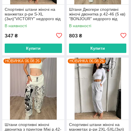
Спортивні штани жіночі на
Штани Джогери спортивні
манжетах р-ри S-XL
жіночі двонитка р.42-46 (5 кв)
(3кл)"VICTORY" недорого від
"BONJOUR" недорого від
прямого постачальника
прямого постачальника
В наявності
В наявності
347
803
₴
₴
Купити
Купити
НОВИНКА 06.08.26
НОВИНКА 06.08.26
Штани спортивні жіночі
Спортивні штани жіночі на
двонитка з принтом Мікі р.42-
манжетах р-ри 2XL-5XL(3кл)