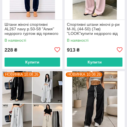
Штани жіночі спортивні
Спортивні штани жіночі р-ри
AL267 navy р.50-58 "Алия"
M-XL (44-50) (7кв)
недорого гуртом від прямого
"LOOK"купити недорого від
постачальника
прямого постачальника
В наявності
В наявності
228
913
₴
₴
Купити
Купити
НОВИНКА 10.08.26
НОВИНКА 10.08.26