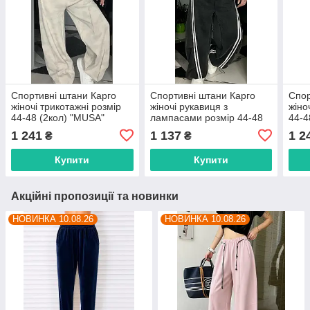
Спортивні штани Карго
Спортивні штани Карго
Спор
жіночі трикотажні розмір
жіночі рукавиця з
жіно
44-48 (2кол) "MUSA"
лампасами розмір 44-48
44-4
недорого від прямого
"MUSA" недорого від
від 
1 241
1 137
1 2
₴
₴
постачальника
прямого постачальника
пост
Купити
Купити
Акційні пропозиції та новинки
НОВИНКА 10.08.26
НОВИНКА 10.08.26