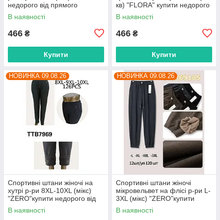
недорого від прямого
кв) "FLORA" купити недорого
постачальника
від прямого постачальника
В наявності
В наявності
466
466
₴
₴
Купити
Купити
НОВИНКА 09.08.26
НОВИНКА 09.08.26
Спортивні штани жіночі на
Спортивні штани жіночі
хутрі р-ри 8XL-10XL (мікс)
мікровельвет на флісі р-ри L-
"ZERO"купити недорого від
3XL (мікс) "ZERO"купити
прямого постачальника
недорого від прямого
В наявності
В наявності
постачальника