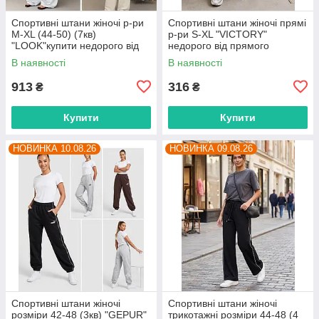
Спортивні штани жіночі р-ри
Спортивні штани жіночі прямі
M-XL (44-50) (7кв)
р-ри S-XL "VICTORY"
"LOOK"купити недорого від
недорого від прямого
прямого постачальника
постачальника
В наявності
В наявності
913
316
₴
₴
Купити
Купити
НОВИНКА 10.08.26
НОВИНКА 09.08.26
Спортивні штани жіночі
Спортивні штани жіночі
розміри 42-48 (3кв) "GEPUR"
трикотажні розміри 44-48 (4