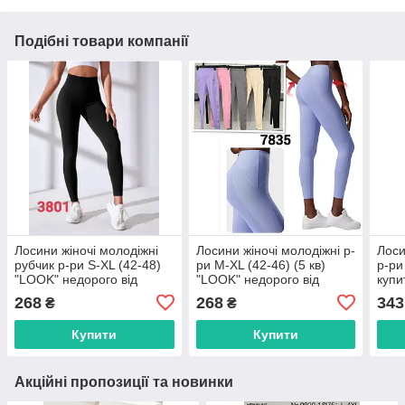
Подібні товари компанії
Лосини жіночі молодіжні
Лосини жіночі молодіжні р-
Лоси
рубчик р-ри S-XL (42-48)
ри M-XL (42-46) (5 кв)
р-р
"LOOK" недорого від
"LOOK" недорого від
купи
прямого постачальника
прямого постачальника
прям
268
268
343
₴
₴
Купити
Купити
Акційні пропозиції та новинки