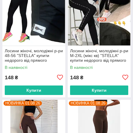
Лосини жіночі, молодіжні р-ри
Лосини жіночі, молодіжні р-ри
48-56 "STELLA" купити
M-2XL (мікс кв) "STELLA"
недорого від прямого
купити недорого від прямого
постачальника
постачальника
В наявності
В наявності
148
148
₴
₴
Купити
Купити
НОВИНКА 01.08.26
НОВИНКА 01.08.26