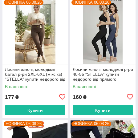
НОВИНКА 06.08.26
НОВИНКА 06.08.26
Лосини жіночі, молодіжні
Лосини жіночі, молодіжні р-ри
батал р-ри 2XL-6XL (мікс кв)
48-56 "STELLA" купити
"STELLA" купити недорого від
недорого від прямого
прямого постачальника
постачальника
В наявності
В наявності
177
160
₴
₴
Купити
Купити
НОВИНКА 06.08.26
НОВИНКА 06.08.26