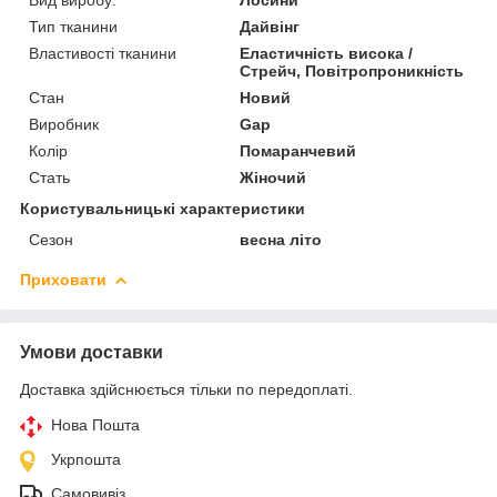
Вид виробу:
Лосини
Тип тканини
Дайвінг
Властивості тканини
Еластичність висока /
Стрейч, Повітропроникність
Стан
Новий
Виробник
Gap
Колір
Помаранчевий
Стать
Жіночий
Користувальницькі характеристики
Сезон
весна літо
Приховати
Умови доставки
Доставка здійснюється тільки по передоплаті.
Нова Пошта
Укрпошта
Самовивіз