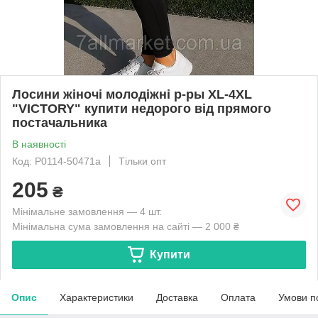
Лосини жіночі молодіжні р-ры XL-4XL
"VICTORY" купити недорого від прямого
постачальника
В наявності
Код: P0114-50471a
Тільки опт
205
₴
Мінімальне замовлення — 4 шт.
Мінімальна сума замовлення на сайті — 2 000 ₴
Купити
Опис
Характеристики
Доставка
Оплата
Умови п