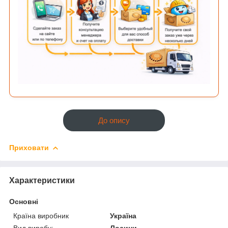
До опису
Приховати
Характеристики
Основні
Країна виробник
Україна