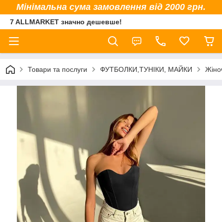
Мінімальна сума замовлення від 2000 грн.
7 ALLMARKET значно дешевше!
Товари та послуги
ФУТБОЛКИ,ТУНІКИ, МАЙКИ
Жіно