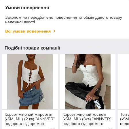
Умови повернення
Законом не передбачено повернення та обмін даного товару
належної якості
Всі умови повернення
Подібні товари компанії
Корсет жіночий мікроолія
Корсет жіночий костюм
Топ 
(▪️SM, ML) (2 кв) "ANNVER"
(▪️SM, ML) (3кв) "ANNVER"
(▪️S
недорого від прямого
недорого від прямого
недо
постачальника
постачальника
пост