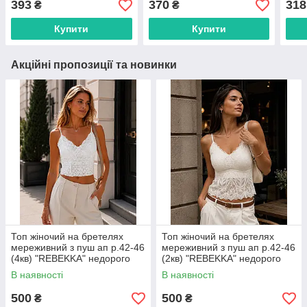
393
370
318
₴
₴
Купити
Купити
Акційні пропозиції та новинки
Топ жіночий на бретелях
Топ жіночий на бретелях
мереживний з пуш ап р.42-46
мереживний з пуш ап р.42-46
(4кв) "REBEKKA" недорого
(2кв) "REBEKKA" недорого
гуртом від прямого
гуртом від прямого
В наявності
В наявності
постачальника
постачальника
500
500
₴
₴