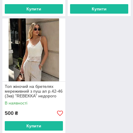
Купити
Купити
Топ жіночий на бретелях
мереживний з пуш ап р.42-46
(3кв) "REBEKKA" недорого
гуртом від прямого
В наявності
постачальника
500
₴
Купити