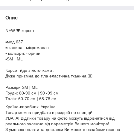
Опис
NEW 🖤 корсет
▪️мод 637
▪️тканина : мікромасло
▪️ кольори: чорний
▪️SM ; ML
Корсет йде з кісточками .
Дуже приємна до тіла еластична тканина 👌🏻
Розміри SM | ML
Груди: 80-90 см | 90 -99 см
Талія: 60-70 см | 68-78 см
Країна-виробник: Україна
Товар можна придбати в роздріб по спец.ці!
УВАГА! Відтінки товару на фото можуть відрізнятися від
реального залежно від параметрів Вашого монітора!
З умовою оплати та доставки Ви можете ознайомитися на