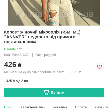
Корсет жіночий мікроолія (▪️SM, ML)
"ANNVER" недорого від прямого
постачальника
В наявності
Код: P0443-637j
Опт і роздріб
426
₴
Мінімальна сума замовлення на сайті — 2 000 ₴
425 ₴
від 2 шт.
Купити
Опис
Характеристики
Доставка
Оплата
Умови п