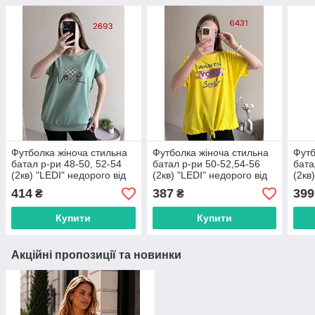
Футболка жіноча стильна
Футболка жіноча стильна
Футб
батал р-ри 48-50, 52-54
батал р-ри 50-52,54-56
бата
(2кв) "LEDI" недорого від
(2кв) "LEDI" недорого від
(2кв
прямого постачальника
прямого постачальника
прям
414
387
399
₴
₴
Купити
Купити
Акційні пропозиції та новинки