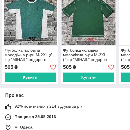
Футболка чоловіча
Футболка чоловіча
Футб
молодіжна р-ри M-2XL (6
молодіжна р-ри M-3XL
моло
кв) "MIHAIL" недорого
(4кв) "MIHAIL" недорого
(4кв
гуртом від прямого
гуртом від прямого
гурт
505
505
505
₴
₴
постачальника
постачальника
пост
Купити
Купити
Про нас
92% позитивних з 214 відгуків за рік
Працює з 25.05.2016
м. Одеса