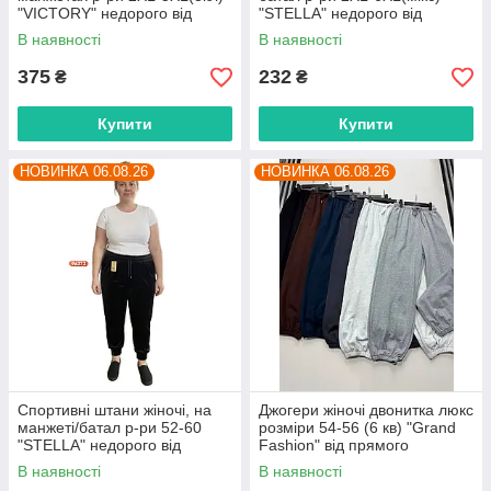
"VICTORY" недорого від
"STELLA" недорого від
прямого постачальника
прямого постачальника
В наявності
В наявності
375
232
₴
₴
Купити
Купити
НОВИНКА 06.08.26
НОВИНКА 06.08.26
Спортивні штани жіночі, на
Джогери жіночі двонитка люкс
манжеті/батал р-ри 52-60
розміри 54-56 (6 кв) "Grand
"STELLA" недорого від
Fashion" від прямого
прямого постачальника
постачальника
В наявності
В наявності