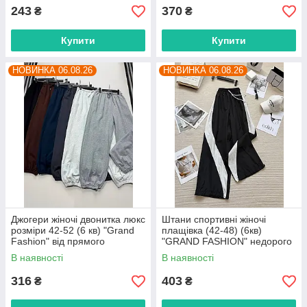
243
370
₴
₴
Купити
Купити
НОВИНКА 06.08.26
НОВИНКА 06.08.26
Джогери жіночі двонитка люкс
Штани спортивні жіночі
розміри 42-52 (6 кв) "Grand
плащівка (42-48) (6кв)
Fashion" від прямого
"GRAND FASHION" недорого
постачальника
від прямого постачальника
В наявності
В наявності
316
403
₴
₴