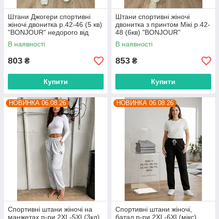
Штани Джогери спортивні
Штани спортивні жіночі
жіночі двонитка р.42-46 (5 кв)
двонитка з принтом Мікі р.42-
"BONJOUR" недорого від
48 (6кв) "BONJOUR"
прямого постачальника
недорого від прямого
В наявності
В наявності
постачальника
803
853
₴
₴
Купити
Купити
НОВИНКА 06.08.26
НОВИНКА 06.08.26
Спортивні штани жіночі на
Спортивні штани жіночі,
манжетах р-ри 2XL-5XL(3кл)
батал р-ри 2XL-6XL(мікс)