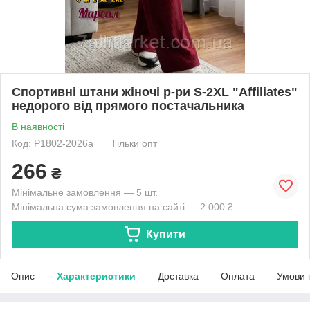
Спортивні штани жіночі р-ри S-2XL "Affiliates"
недорого від прямого постачальника
В наявності
Код: P1802-2026a
Тільки опт
266
₴
Мінімальне замовлення — 5 шт.
Мінімальна сума замовлення на сайті — 2 000 ₴
Купити
Опис
Характеристики
Доставка
Оплата
Умови 