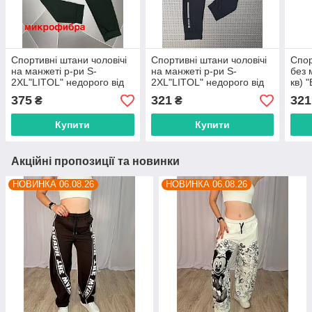
Спортивні штани чоловічі
Спортивні штани чоловічі
Спор
на манжеті р-ри S-
на манжеті р-ри S-
без 
2XL"LITOL" недорого від
2XL"LITOL" недорого від
кв) 
прямого постачальника
прямого постачальника
від 
375
321
321
₴
₴
пост
Купити
Купити
Акційні пропозиції та новинки
НОВИНКА 06.08.26
НОВИНКА 06.08.26