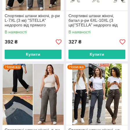
Спортивні штани жіночі, р-ри
Спортивні штани жіночі,
L-7XL (3 кв) "STELLA"
батал р-ри 6XL-10XL (3
недорого від прямого
цв)"STELLA" недорого від
постачальника
прямого постачальника
В наявності
В наявності
392
327
₴
₴
Купити
Купити
Новинка
Новинка