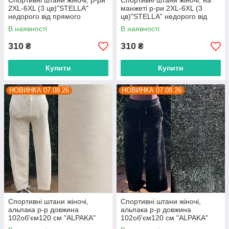
Спортивні штани жіночі, р-ри
Спортивні штани жіночі, на
2XL-6XL (3 цв)"STELLA"
манжеті р-ри 2XL-6XL (3
недорого від прямого
цв)"STELLA" недорого від
постачальника
прямого постачальника
В наявності
В наявності
310
310
₴
₴
Купити
Купити
НОВИНКА 07.08.26
НОВИНКА 07.08.26
Спортивні штани жіночі,
Спортивні штани жіночі,
альпака р-р довжина
альпака р-р довжина
102об'єм120 см "ALPAKA"
102об'єм120 см "ALPAKA"
недорого від прямого
недорого від прямого