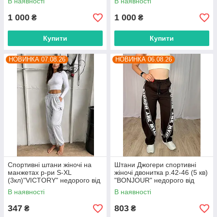
В наявності
В наявності
постачальника
постачальника
1 000
1 000
₴
₴
Купити
Купити
НОВИНКА 07.08.26
НОВИНКА 06.08.26
Спортивні штани жіночі на
Штани Джогери спортивні
манжетах р-ри S-XL
жіночі двонитка р.42-46 (5 кв)
(3кл)"VICTORY" недорого від
"BONJOUR" недорого від
прямого постачальника
прямого постачальника
В наявності
В наявності
347
803
₴
₴