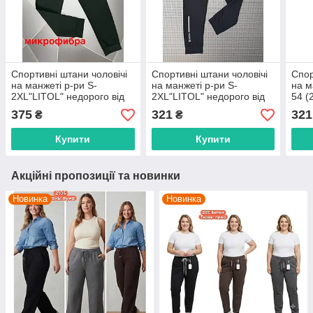
Спортивні штани чоловічі
Спортивні штани чоловічі
Спор
на манжеті р-ри S-
на манжеті р-ри S-
на м
2XL"LITOL" недорого від
2XL"LITOL" недорого від
54 (
прямого постачальника
прямого постачальника
недо
375
321
321
₴
₴
пост
Купити
Купити
Акційні пропозиції та новинки
Новинка
Новинка