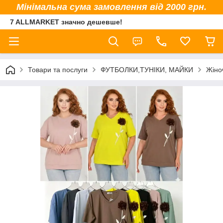
Мінімальна сума замовлення від 2000 грн.
7 ALLMARKET значно дешевше!
Товари та послуги
ФУТБОЛКИ,ТУНІКИ, МАЙКИ
Жіно