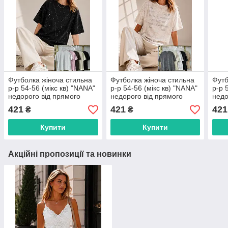
Футболка жіноча стильна
Футболка жіноча стильна
Футб
р-р 54-56 (мікс кв) "NANA"
р-р 54-56 (мікс кв) "NANA"
р-р 
недорого від прямого
недорого від прямого
недо
постачальника
постачальника
пост
421
421
421
₴
₴
Купити
Купити
Акційні пропозиції та новинки