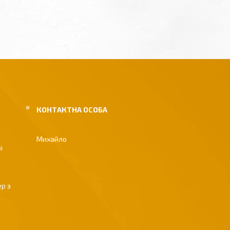
Михайло
і
р з