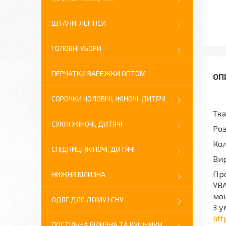
ШТАНИ, ЛЕГІНСИ
ГОЛОВНІ УБОРИ
ПЕРЧАТКИ ВАРЕЖКИ ОПТОМ
СОРОЧКИ ЧОЛОВІЧІ, ЖІНОЧІ, ДИТЯЧІ
Тк
СУКНІ ЖІНОЧІ, ДИТЯЧІ
Роз
Кол
СПІДНИЦІ ЖІНОЧІ, ДИТЯЧІ
Ви
Про
НИЖНЯ БІЛИЗНА
УВА
мон
ОДЯГ ДЛЯ ДОМУ І СНУ
З у
htt
ПОСТІЛЬНА БІЛИЗНА ТА РУШНИКИ