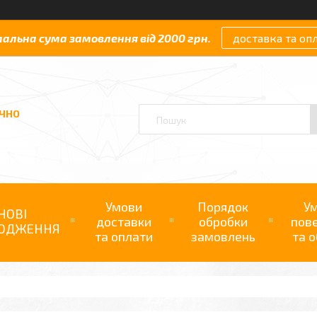
мальна сума замовлення від 2000 грн.
доставка та оп
АЧНО
Умови
Порядок
У
НОВІ
доставки
обробки
пов
ОДЖЕННЯ
та оплати
замовлень
та о