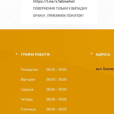
https://t.me/s7allmarket
ПОВЕРНЕННЯ ТІЛЬКИ У ВИПАДКУ
БРАКУ!
ПРИЄМНИХ ПОКУПОК!
ГРАФІК РОБОТИ
вул. Базова
Понеділок
08:00
18:00
Вівторок
08:00
18:00
Середа
08:00
18:00
Четвер
08:00
18:00
Пʼятниця
08:00
18:00