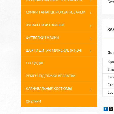
Без
СУМКИ, ГАМАНЦІ, РЮКЗАКИ, ВАЛІЗИ
КУПАЛЬНИКИ І ПЛАВКИ
ХА
ФУТБОЛКИ І МАЙКИ
ШОРТИ ДИТЯЧІ МУЖСКИЕ ЖІНОЧІ
Ос
Кра
СПЕЦОДЯГ
Вид
РЕМЕНІ ПІДТЯЖКИ КРАВАТКИ
Тип
Ста
КАРНАВАЛЬНЫЕ КОСТЮМЫ
Сез
ОКУЛЯРИ