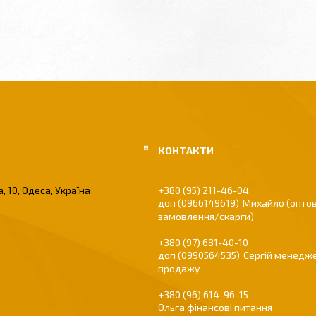
, 10, Одеса, Україна
+380 (95) 211-46-04
0966149619
Михайло (оптов
замовлення/скарги)
+380 (97) 681-40-10
0990564535
Сергій менедже
продажу
+380 (96) 614-96-15
Ольга фінансові питання