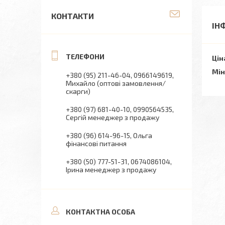
КОНТАКТИ
ІН
Цін
Мін
+380 (95) 211-46-04
0966149619
Михайло (оптові замовлення/
скарги)
+380 (97) 681-40-10
0990564535
Сергій менеджер з продажу
+380 (96) 614-96-15
Ольга
фінансові питання
+380 (50) 777-51-31
0674086104
Ірина менеджер з продажу