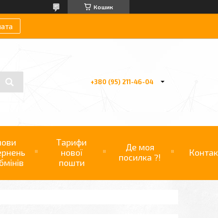
Кошик
лата
+380 (95) 211-46-04
мови
Тарифи
Де моя
ернень
нової
Контак
посилка ?!
бмінів
пошти