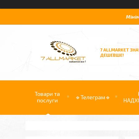
Міні
7 ALLMARKET ЗН
ДЕШЕВШЕ!
Товари та
🔹Телеграм🔹
послуги
НАДХ