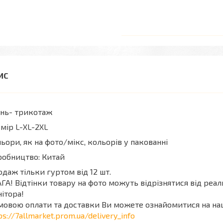
ань- трикотаж
мір L-XL-2XL
ьори, як на фото/мікс, кольорів у пакованні
робництво: Китай
даж тільки гуртом від 12 шт.
ГА! Відтінки товару на фото можуть відрізнятися від реа
ітора!
мовою оплати та доставки Ви можете ознайомитися на на
ps://7allmarket.prom.ua/delivery_info