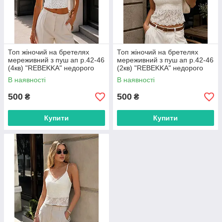
Топ жіночий на бретелях
Топ жіночий на бретелях
мереживний з пуш ап р.42-46
мереживний з пуш ап р.42-46
(4кв) "REBEKKA" недорого
(2кв) "REBEKKA" недорого
гуртом від прямого
гуртом від прямого
В наявності
В наявності
постачальника
постачальника
500
500
₴
₴
Купити
Купити