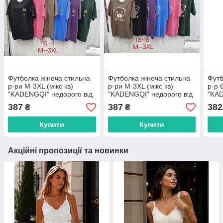
Футболка жіноча стильна
Футболка жіноча стильна
Футб
р-ри M-3XL (мікс кв)
р-ри M-3XL (мікс кв)
р-р 
"KADENGQI" недорого від
"KADENGQI" недорого від
"KAD
прямого постачальника
прямого постачальника
прям
387
387
382
₴
₴
Купити
Купити
Акційні пропозиції та новинки