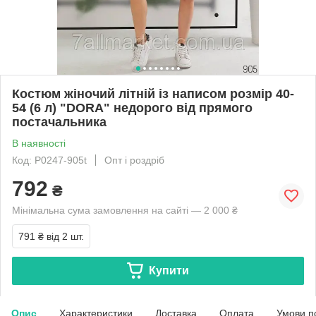
Костюм жіночий літній із написом розмір 40-
54 (6 л) "DORA" недорого від прямого
постачальника
В наявності
Код: P0247-905t
Опт і роздріб
792
₴
Мінімальна сума замовлення на сайті — 2 000 ₴
791 ₴
від 2 шт.
Купити
Опис
Характеристики
Доставка
Оплата
Умови п