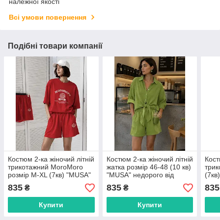
належної якості
Всі умови повернення
Подібні товари компанії
Костюм 2-ка жіночий літній
Костюм 2-ка жіночий літній
Кост
трикотажний MoroMoro
жатка розмір 46-48 (10 кв)
трик
розмір M-XL (7кв) "MUSA"
"MUSA" недорого від
(7кв
недорого від прямого
прямого постачальника
прям
835
835
835
₴
₴
постачальника
Купити
Купити