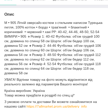
Опис
М • 905 Літній оверсайз костюм з стильним написом Турецька
петля, 100% коттон • бордо • трав’яний • блакитний •
коричневий • червоний • хакі РР: 40-42, 44-46, 48-50, 52-54
ВИМІРИ • 905 🔹Розмір 1: 40-42 Футболка: об’єм грудей 100
см, довжина по спинці 58 см Шорти: об’єм бедер 100 см,
довжина 52 см 🔸Розмір 2: 44-46 Футболка: об’єм грудей 106
см, довжина по спинці 60 см Шорти: об’єм бедер 106 см,
довжина 54 см 🔹Розмір 3: 48-50 Футболка: об’єм грудей 112
см, довжина по спинці 62 см Шорти: об’єм бедер 112 см,
довжина 56 см 🔸Розмір 4: 52-54 Футболка: об’єм грудей 118
см, довжина по спинці 64 см Шорти: об’єм бедер 118 см,
довжина 58 см
УВАГА! Відтінки товару на фото можуть відрізнятися від
реального залежно від параметрів Вашого монітора!
Країна-виробник: Україна
Товар можна придбати в роздріб по спец.ці*
З умовою оплати та доставки Ви можете ознайомитися на
нашому сайті
https://7allmarket.prom.ua/delivery_info