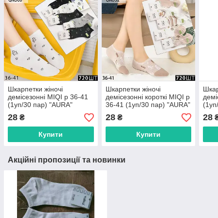
Шкарпетки жіночі
Шкарпетки жіночі
Шкар
демісезонні MIQI р 36-41
демісезонні короткі MIQI р
демі
(1уп/30 пар) "AURA"
36-41 (1уп/30 пар) "AURA"
(1уп
купити гуртом в Одесі на 7
купити гуртом в Одесі на 7
купи
28
28
28
₴
₴
км
км
км
Купити
Купити
Акційні пропозиції та новинки