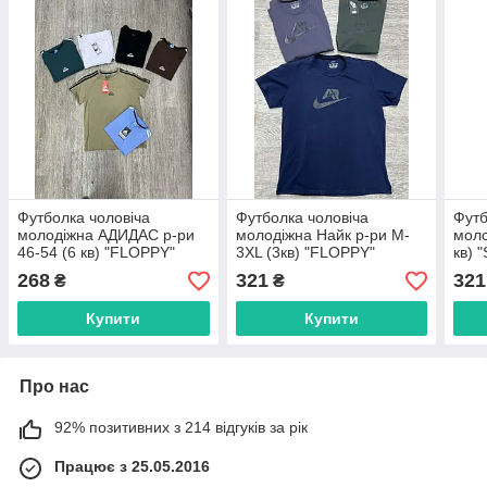
Футболка чоловіча
Футболка чоловіча
Футб
молодіжна АДИДАС р-ри
молодіжна Найк р-ри M-
моло
46-54 (6 кв) "FLOPPY"
3XL (3кв) "FLOPPY"
кв) 
недорогою групою від
недорогою групою від
груп
268
321
321
₴
₴
прямого постачальника
прямого постачальника
пост
Купити
Купити
Про нас
92% позитивних з 214 відгуків за рік
Працює з 25.05.2016