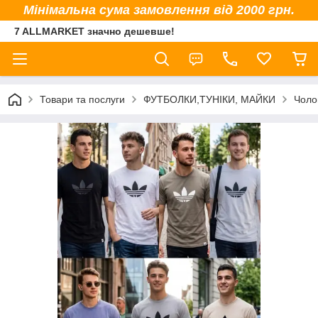
Мінімальна сума замовлення від 2000 грн.
7 ALLMARKET значно дешевше!
Товари та послуги
ФУТБОЛКИ,ТУНІКИ, МАЙКИ
Чоло