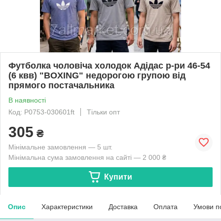
Футболка чоловіча холодок Адідас р-ри 46-54
(6 квв) "BOXING" недорогою групою від
прямого постачальника
В наявності
Код: P0753-030601ft
Тільки опт
305
₴
Мінімальне замовлення — 5 шт.
Мінімальна сума замовлення на сайті — 2 000 ₴
Купити
Опис
Характеристики
Доставка
Оплата
Умови п