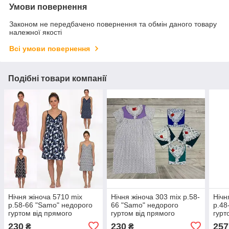
Умови повернення
Законом не передбачено повернення та обмін даного товару
належної якості
Всі умови повернення
Подібні товари компанії
Нічня жіноча 5710 mix
Нічня жіноча 303 mix р.58-
Нічн
р.58-66 "Samo" недорого
66 "Samo" недорого
р.48
гуртом від прямого
гуртом від прямого
гурт
постачальника
постачальника
пост
230
230
257
₴
₴