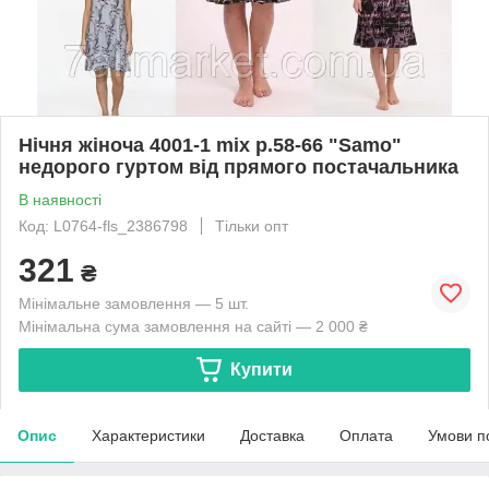
Нічня жіноча 4001-1 mix р.58-66 "Samo"
недорого гуртом від прямого постачальника
В наявності
Код: L0764-fls_2386798
Тільки опт
321
₴
Мінімальне замовлення — 5 шт.
Мінімальна сума замовлення на сайті — 2 000 ₴
Купити
Опис
Характеристики
Доставка
Оплата
Умови п