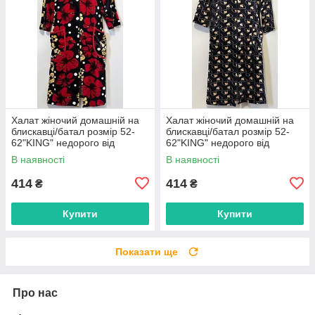
Халат жіночий домашній на
Халат жіночий домашній на
блискавці/батал розмір 52-
блискавці/батал розмір 52-
62"KING" недорого від
62"KING" недорого від
прямого постачальника
прямого постачальника
В наявності
В наявності
414
414
₴
₴
Купити
Купити
Показати ще
Про нас