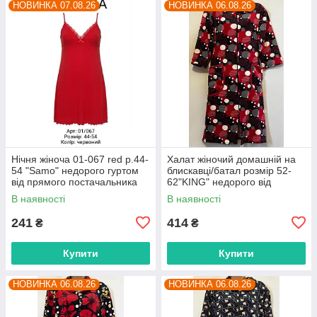
НОВИНКА 07.08.26
НОВИНКА 06.08.26
Нічня жіноча 01-067 red р.44-
Халат жіночий домашній на
54 "Samo" недорого гуртом
блискавці/батал розмір 52-
від прямого постачальника
62"KING" недорого від
прямого постачальника
В наявності
В наявності
241
414
₴
₴
Купити
Купити
НОВИНКА 06.08.26
НОВИНКА 06.08.26