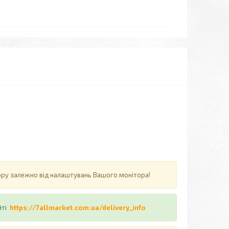
ьору залежно від налаштувань Вашого монітора!
йті
https://7allmarket.com.ua/delivery_info