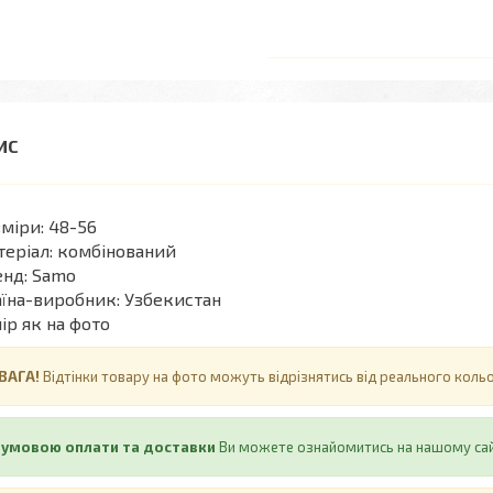
міри: 48-56
еріал: комбінований
нд: Samo
їна-виробник: Узбекистан
ір як на фото
ВАГА!
Відтінки товару на фото можуть відрізнятись від реального кол
 умовою оплати та доставки
Ви можете ознайомитись на нашому са