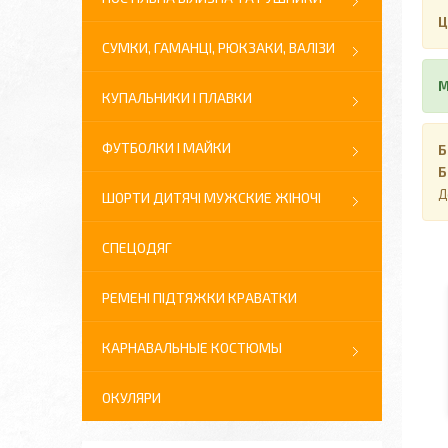
Ц
СУМКИ, ГАМАНЦІ, РЮКЗАКИ, ВАЛІЗИ
М
КУПАЛЬНИКИ І ПЛАВКИ
ФУТБОЛКИ І МАЙКИ
Б
Б
Д
ШОРТИ ДИТЯЧІ МУЖСКИЕ ЖІНОЧІ
СПЕЦОДЯГ
РЕМЕНІ ПІДТЯЖКИ КРАВАТКИ
КАРНАВАЛЬНЫЕ КОСТЮМЫ
ОКУЛЯРИ