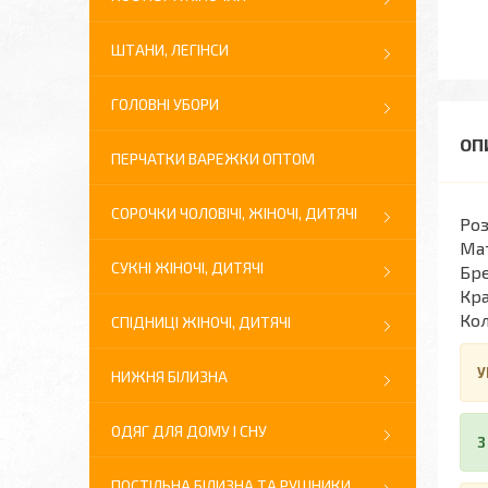
ШТАНИ, ЛЕГІНСИ
ГОЛОВНІ УБОРИ
ПЕРЧАТКИ ВАРЕЖКИ ОПТОМ
СОРОЧКИ ЧОЛОВІЧІ, ЖІНОЧІ, ДИТЯЧІ
Роз
Мат
СУКНІ ЖІНОЧІ, ДИТЯЧІ
Бре
Кра
Кол
СПІДНИЦІ ЖІНОЧІ, ДИТЯЧІ
У
НИЖНЯ БІЛИЗНА
ОДЯГ ДЛЯ ДОМУ І СНУ
З
ПОСТІЛЬНА БІЛИЗНА ТА РУШНИКИ