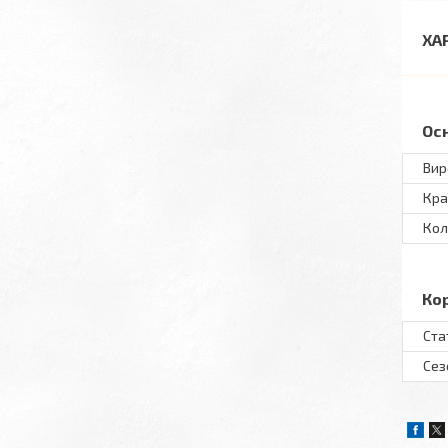
ХА
Ос
Вир
Кра
Кол
Ко
Ста
Сез