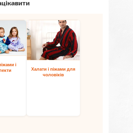
ацікавити
піжами і
Халати і піжами для
лекти
чоловіків