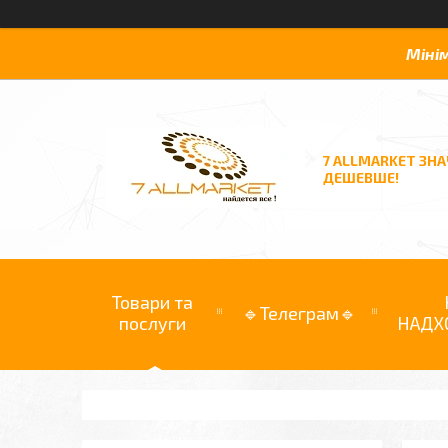
Міні
7 ALLMARKET ЗН
ДЕШЕВШЕ!
Товари та
🔹Телеграм🔹
послуги
НАДХ