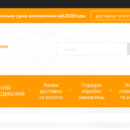
мальна сума замовлення від 2000 грн.
доставка та оп
АЧНО
Умови
Порядок
У
НОВІ
доставки
обробки
пов
ОДЖЕННЯ
та оплати
замовлень
та о