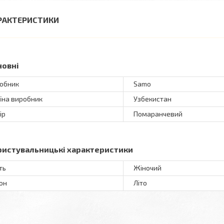
РАКТЕРИСТИКИ
новні
обник
Samo
їна виробник
Узбекистан
ір
Помаранчевий
ристувальницькі характеристики
ть
Жіночий
он
Літо