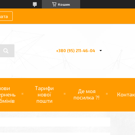
Кошик
лата
+380 (95) 211-46-04
мови
Тарифи
Де моя
ернень
нової
Контак
посилка ?!
бмінів
пошти