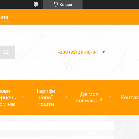
Кошик
лата
+380 (95) 211-46-04
мови
Тарифи
Де моя
ернень
нової
Контак
посилка ?!
бмінів
пошти