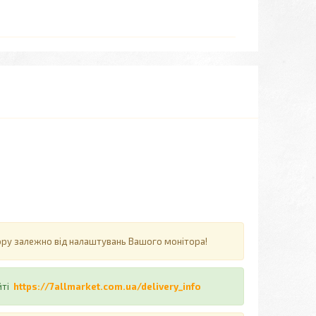
ьору залежно від налаштувань Вашого монітора!
йті
https://7allmarket.com.ua/delivery_info