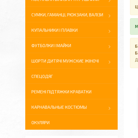
Ц
СУМКИ, ГАМАНЦІ, РЮКЗАКИ, ВАЛІЗИ
М
КУПАЛЬНИКИ І ПЛАВКИ
ФУТБОЛКИ І МАЙКИ
Б
Б
Д
ШОРТИ ДИТЯЧІ МУЖСКИЕ ЖІНОЧІ
СПЕЦОДЯГ
РЕМЕНІ ПІДТЯЖКИ КРАВАТКИ
КАРНАВАЛЬНЫЕ КОСТЮМЫ
ОКУЛЯРИ