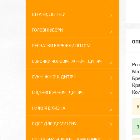
ШТАНИ, ЛЕГІНСИ
ГОЛОВНІ УБОРИ
ПЕРЧАТКИ ВАРЕЖКИ ОПТОМ
СОРОЧКИ ЧОЛОВІЧІ, ЖІНОЧІ, ДИТЯЧІ
Роз
Мат
СУКНІ ЖІНОЧІ, ДИТЯЧІ
Бре
Кра
Кол
СПІДНИЦІ ЖІНОЧІ, ДИТЯЧІ
У
НИЖНЯ БІЛИЗНА
ОДЯГ ДЛЯ ДОМУ І СНУ
З
ПОСТІЛЬНА БІЛИЗНА ТА РУШНИКИ