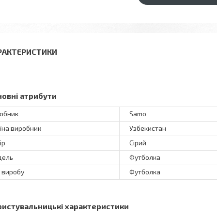
РАКТЕРИСТИКИ
новні атрибути
обник
Samo
їна виробник
Узбекистан
ір
Сірий
дель
Футболка
 виробу
Футболка
ристувальницькі характеристики