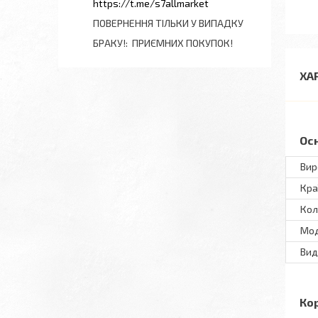
https://t.me/s7allmarket
ПОВЕРНЕННЯ ТІЛЬКИ У ВИПАДКУ
БРАКУ!
ПРИЄМНИХ ПОКУПОК!
ХА
Ос
Вир
Кра
Кол
Мо
Вид
Ко