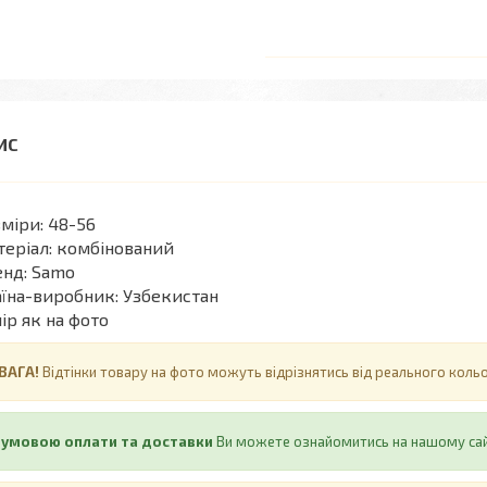
міри: 48-56
еріал: комбінований
нд: Samo
їна-виробник: Узбекистан
ір як на фото
ВАГА!
Відтінки товару на фото можуть відрізнятись від реального кол
 умовою оплати та доставки
Ви можете ознайомитись на нашому са