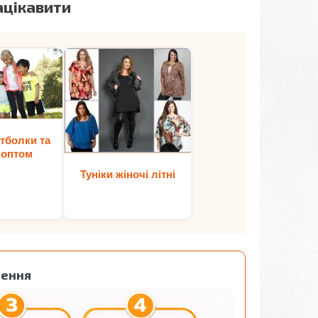
ацікавити
тболки та
 оптом
Туніки жіночі літні
лення