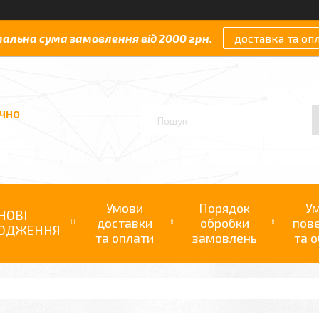
мальна сума замовлення від 2000 грн.
доставка та оп
АЧНО
Умови
Порядок
У
НОВІ
доставки
обробки
пов
ОДЖЕННЯ
та оплати
замовлень
та о