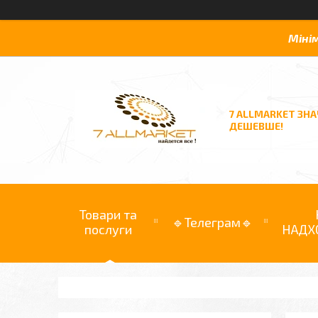
Міні
7 ALLMARKET ЗН
ДЕШЕВШЕ!
Товари та
🔹Телеграм🔹
послуги
НАДХ