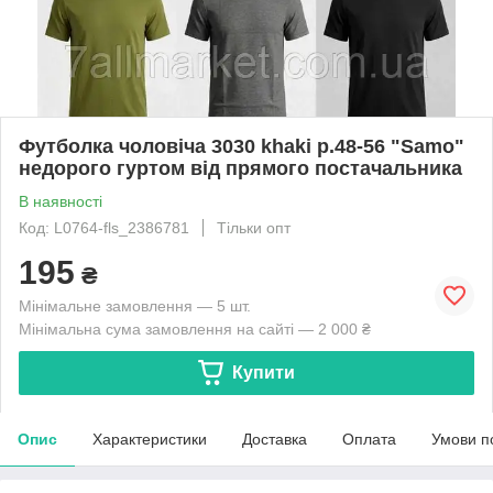
Футболка чоловіча 3030 khaki р.48-56 "Samo"
недорого гуртом від прямого постачальника
В наявності
Код: L0764-fls_2386781
Тільки опт
195
₴
Мінімальне замовлення — 5 шт.
Мінімальна сума замовлення на сайті — 2 000 ₴
Купити
Опис
Характеристики
Доставка
Оплата
Умови п