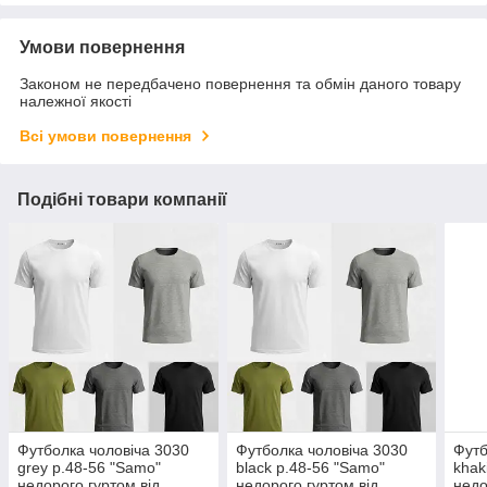
Умови повернення
Законом не передбачено повернення та обмін даного товару
належної якості
Всі умови повернення
Подібні товари компанії
Футболка чоловіча 3030
Футболка чоловіча 3030
Футб
grey р.48-56 "Samo"
black р.48-56 "Samo"
khak
недорого гуртом від
недорого гуртом від
недо