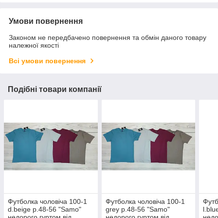
Умови повернення
Законом не передбачено повернення та обмін даного товару
належної якості
Всі умови повернення
Подібні товари компанії
Футболка чоловіча 100-1
Футболка чоловіча 100-1
Футб
d.beige р.48-56 "Samo"
grey р.48-56 "Samo"
l.bl
недорого гуртом від
недорого гуртом від
недо