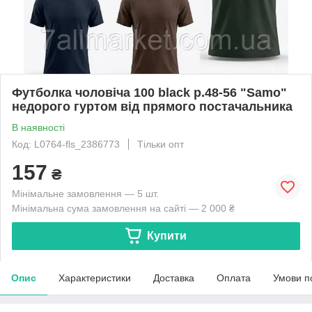
Футболка чоловіча 100 black р.48-56 "Samo"
недорого гуртом від прямого постачальника
В наявності
Код: L0764-fls_2386773
Тільки опт
157
₴
Мінімальне замовлення — 5 шт.
Мінімальна сума замовлення на сайті — 2 000 ₴
Купити
Опис
Характеристики
Доставка
Оплата
Умови п