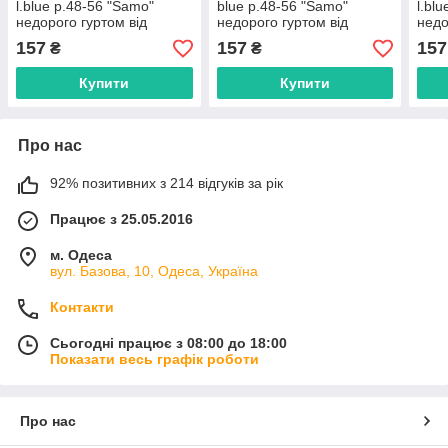
l.blue р.48-56 "Samo"
blue р.48-56 "Samo"
l.bl
недорого гуртом від
недорого гуртом від
недо
прямого постачальника
прямого постачальника
прям
157
157
157
₴
₴
Купити
Купити
Про нас
92% позитивних з 214 відгуків за рік
Працює з 25.05.2016
м. Одеса
вул. Базова, 10, Одеса, Україна
Контакти
Сьогодні працює з 08:00 до 18:00
Показати весь графік роботи
Про нас