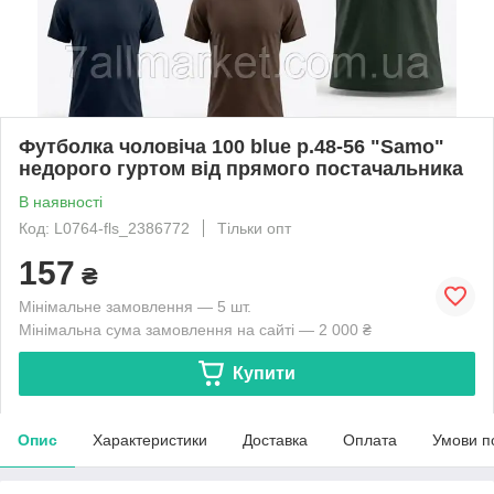
Футболка чоловіча 100 blue р.48-56 "Samo"
недорого гуртом від прямого постачальника
В наявності
Код: L0764-fls_2386772
Тільки опт
157
₴
Мінімальне замовлення — 5 шт.
Мінімальна сума замовлення на сайті — 2 000 ₴
Купити
Опис
Характеристики
Доставка
Оплата
Умови п