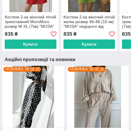
Костюм 2-ка жіночий літній
Костюм 2-ка жіночий літній
Кост
трикотажний MoroMoro
жатка розмір 46-48 (10 кв)
трик
розмір M-XL (7кв) "MUSA"
"MUSA" недорого від
(7кв
недорого від прямого
прямого постачальника
прям
835
835
835
₴
₴
постачальника
Купити
Купити
Акційні пропозиції та новинки
НОВИНКА 08.08.26
НОВИНКА 08.08.26