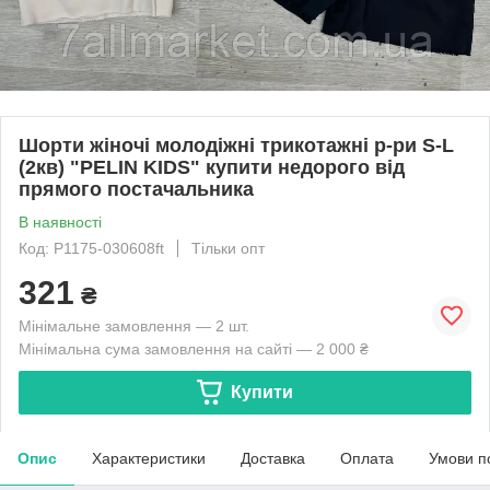
Шорти жіночі молодіжні трикотажні р-ри S-L
(2кв) "PELIN KIDS" купити недорого від
прямого постачальника
В наявності
Код: P1175-030608ft
Тільки опт
321
₴
Мінімальне замовлення — 2 шт.
Мінімальна сума замовлення на сайті — 2 000 ₴
Купити
Опис
Характеристики
Доставка
Оплата
Умови п