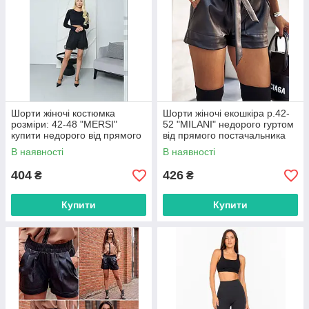
Шорти жіночі костюмка
Шорти жіночі екошкіра р.42-
розміри: 42-48 "MERSI"
52 "MILANI" недорого гуртом
купити недорого від прямого
від прямого постачальника
постачальника
В наявності
В наявності
404
426
₴
₴
Купити
Купити