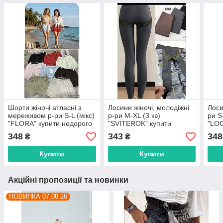
Шорти жіночі атласні з
Лосини жіночі, молодіжні
Лоси
мереживом р-ри S-L (мікс)
р-ри M-XL (3 кв)
ри S
"FLORA" купити недорого
"SVITEROK" купити
"LOO
від прямого
недорого від прямого
прям
348
343
348
₴
₴
постачальника
постачальника
Купити
Купити
Акційні пропозиції та новинки
НОВИНКА 07.08.26