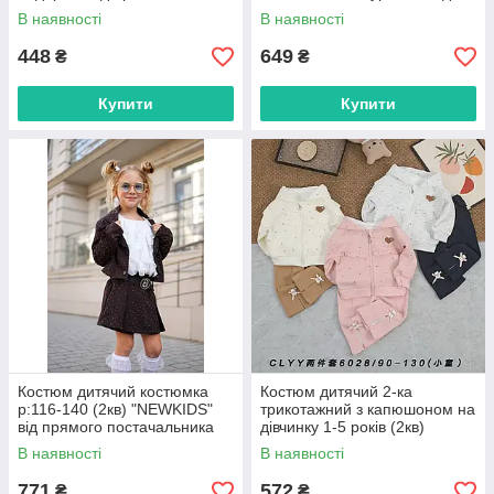
постачальника
на 7км
В наявності
В наявності
448
649
₴
₴
Купити
Купити
Костюм дитячий костюмка
Костюм дитячий 2-ка
р:116-140 (2кв) "NEWKIDS"
трикотажний з капюшоном на
від прямого постачальника
дівчинку 1-5 років (2кв)
"FUNTIK" купити недорого від
В наявності
В наявності
прямого постачальника
771
572
₴
₴