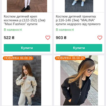
Костюм дитячий креп
Костюм дитячий тринитка
костюмка р:(122-152) (2кв)
р:116-146 (3кв) "MALINA"
"Maxi Fashion" купити
купити недорого від прямого
недорого від прямого
постачальника
В наявності
В наявності
постачальника
522
903
₴
₴
Купити
Купити
НОВИНКА 06.08.26
НОВИНКА 06.08.26