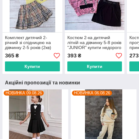
Комплект дитячий 2-
Костюм 2-ка дитячий
Кост
річний зі спідницею на
літній на дівчинку 5-8 років
прог
дівчинку 2-5 років (2кв)
"JUNIOR" купити недорого
прин
"JUNIOR" купити недорого
від прямого
рокі
365
393
273
₴
₴
від прямого
постачальника
купи
постачальника
прям
Купити
Купити
Акційні пропозиції та новинки
НОВИНКА 09.08.26
НОВИНКА 06.08.26