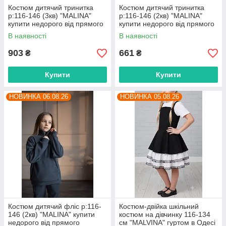
Костюм дитячий тринитка
Костюм дитячий тринитка
р:116-146 (3кв) "MALINA"
р:116-146 (2кв) "MALINA"
купити недорого від прямого
купити недорого від прямого
постачальника
постачальника
В наявності
В наявності
903
661
₴
₴
Купити
Купити
НОВИНКА 06.08.26
НОВИНКА 05.08.26
Костюм дитячий фліс р:116-
Костюм-двійка шкільний
146 (2кв) "MALINA" купити
костюм на дівчинку 116-134
недорого від прямого
см "MALVINA" гуртом в Одесі