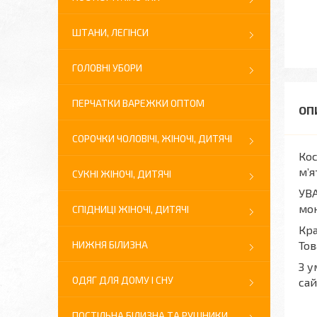
ШТАНИ, ЛЕГІНСИ
ГОЛОВНІ УБОРИ
ПЕРЧАТКИ ВАРЕЖКИ ОПТОМ
СОРОЧКИ ЧОЛОВІЧІ, ЖІНОЧІ, ДИТЯЧІ
Кос
мʼя
СУКНІ ЖІНОЧІ, ДИТЯЧІ
УВА
мон
СПІДНИЦІ ЖІНОЧІ, ДИТЯЧІ
Кра
НИЖНЯ БІЛИЗНА
Тов
З у
ОДЯГ ДЛЯ ДОМУ І СНУ
сай
ПОСТІЛЬНА БІЛИЗНА ТА РУШНИКИ