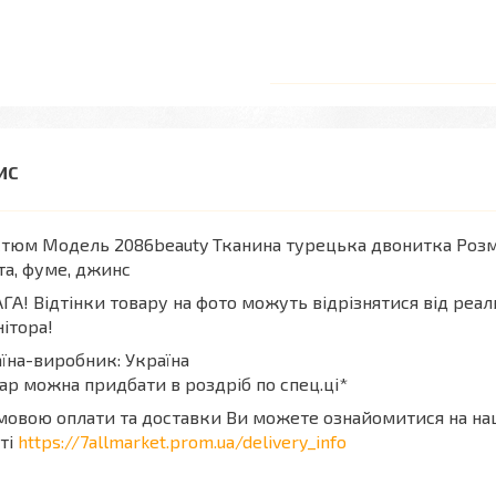
тюм Модель 2086beauty Тканина турецька двонитка Розмі
та, фуме, джинс
ГА! Відтінки товару на фото можуть відрізнятися від реа
ітора!
їна-виробник: Україна
ар можна придбати в роздріб по спец.ці*
мовою оплати та доставки Ви можете ознайомитися на н
ті
https://7allmarket.prom.ua/delivery_info