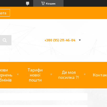
Кошик
лата
+380 (95) 211-46-04
мови
Тарифи
Де моя
ернень
нової
Контак
посилка ?!
бмінів
пошти