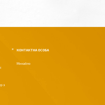
Михайло
і
р з