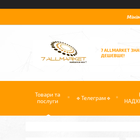
Міні
7 ALLMARKET ЗН
ДЕШЕВШЕ!
Товари та
🔹Телеграм🔹
послуги
НАДХ