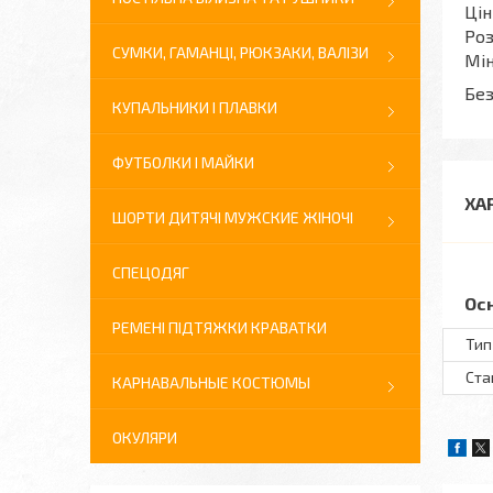
Цін
Роз
СУМКИ, ГАМАНЦІ, РЮКЗАКИ, ВАЛІЗИ
Мін
Без
КУПАЛЬНИКИ І ПЛАВКИ
ФУТБОЛКИ І МАЙКИ
ХА
ШОРТИ ДИТЯЧІ МУЖСКИЕ ЖІНОЧІ
СПЕЦОДЯГ
Ос
РЕМЕНІ ПІДТЯЖКИ КРАВАТКИ
Тип
Ста
КАРНАВАЛЬНЫЕ КОСТЮМЫ
ОКУЛЯРИ