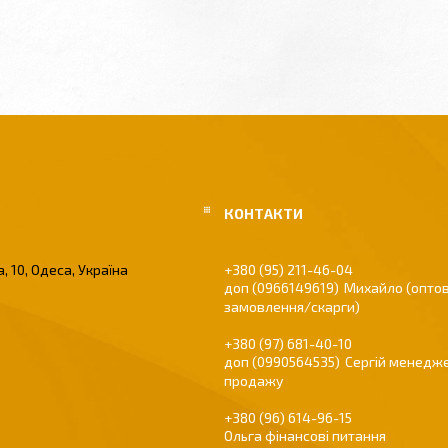
, 10, Одеса, Україна
+380 (95) 211-46-04
0966149619
Михайло (оптов
замовлення/скарги)
+380 (97) 681-40-10
0990564535
Сергій менедже
продажу
+380 (96) 614-96-15
Ольга фінансові питання