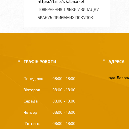
https://t.me/s7allmarket
ПОВЕРНЕННЯ ТІЛЬКИ У ВИПАДКУ
БРАКУ!
ПРИЄМНИХ ПОКУПОК!
ГРАФІК РОБОТИ
вул. Базова
Понеділок
08:00
18:00
Вівторок
08:00
18:00
Середа
08:00
18:00
Четвер
08:00
18:00
Пʼятниця
08:00
18:00