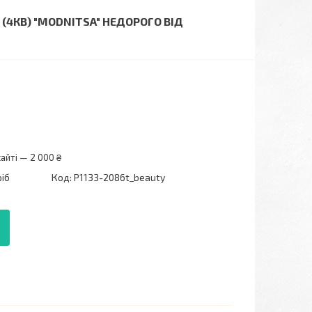
(4КВ) "MODNITSA" НЕДОРОГО ВІД
айті — 2 000 ₴
ріб
Код:
P1133-2086t_beauty