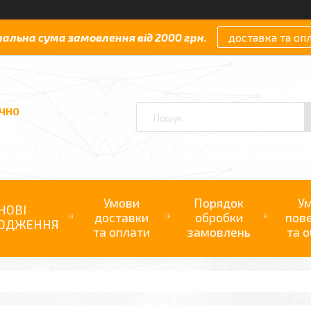
мальна сума замовлення від 2000 грн.
доставка та оп
АЧНО
Умови
Порядок
У
НОВІ
доставки
обробки
пов
ОДЖЕННЯ
та оплати
замовлень
та о