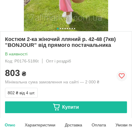
Костюм 2-ка жіночий лляний р. 42-48 (7кв)
"BONJOUR" від прямого постачальника
В наявності
Код: P0176-5186t
Опт і роздріб
803
₴
Мінімальна сума замовлення на сайті — 2 000 ₴
802 ₴
від 4 шт.
Купити
Опис
Характеристики
Доставка
Оплата
Умови п