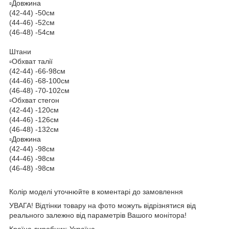
▫️Довжина
(42-44) -50см
(44-46) -52см
(46-48) -54см
Штани
▫️Обхват талії
(42-44) -66-98см
(44-46) -68-100см
(46-48) -70-102см
▫️Обхват стегон
(42-44) -120см
(44-46) -126см
(46-48) -132см
▫️Довжина
(42-44) -98см
(44-46) -98см
(46-48) -98см
Колір моделі уточнюйте в коментарі до замовлення
УВАГА! Відтінки товару на фото можуть відрізнятися від
реального залежно від параметрів Вашого монітора!
Країна-виробник: Україна