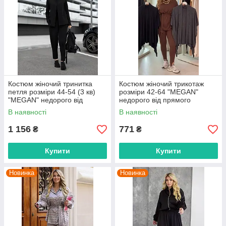
Костюм жіночий тринитка
Костюм жіночий трикотаж
петля розміри 44-54 (3 кв)
розміри 42-64 "MEGAN"
"MEGAN" недорого від
недорого від прямого
прямого постачальника
постачальника
В наявності
В наявності
1 156
771
₴
₴
Купити
Купити
Новинка
Новинка