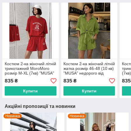
Костюм 2-ка жіночий літній
Костюм 2-ка жіночий літній
Кост
трикотажний MoroMoro
жатка розмір 46-48 (10 кв)
трик
розмір M-XL (7кв) "MUSA"
"MUSA" недорого від
(7кв
недорого від прямого
прямого постачальника
прям
835
835
835
₴
₴
постачальника
Купити
Купити
Акційні пропозиції та новинки
Новинка
Новинка