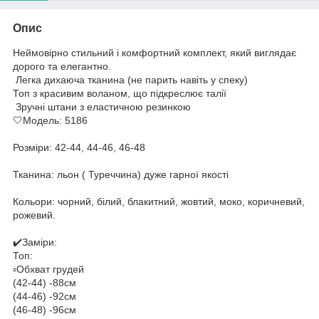
Опис
Неймовірно стильний і комфортний комплект, який виглядає
дорого та елегантно.
Легка дихаюча тканина (не парить навіть у спеку)
Топ з красивим воланом, що підкреслює талії
Зручні штани з еластичною резинкою
🤍Модель: 5186
Розміри: 42-44, 44-46, 46-48
Тканина: льон ( Туреччина) дуже гарної якості
Кольори: чорний, білий, блакитний, жовтий, моко, коричневий,
рожевий.
✔️Заміри:
Топ:
▫️Обхват грудей
(42-44) -88см
(44-46) -92см
(46-48) -96см