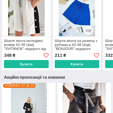
Шорти жіночі молодіжні
Шорти жіночі на резинці з
Шорт
розмір 42-48 (4кв)
рубчика р.42-48 (4цв)
розм
"SVITANOK" недорого від
"BONJOUR" недорого
"SVI
прямого постачальника
гуртом від прямого
прям
348
211
332
₴
₴
постачальника
Купити
Купити
Акційні пропозиції та новинки
НОВИНКА 07.08.26