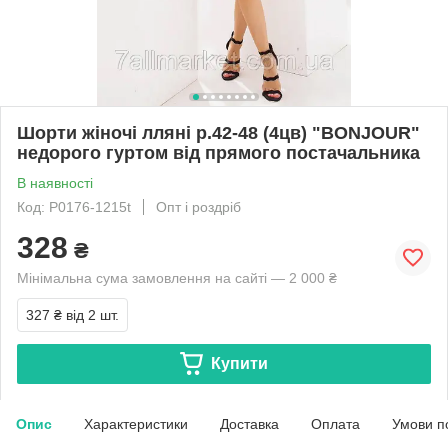
Шорти жіночі лляні р.42-48 (4цв) "BONJOUR"
недорого гуртом від прямого постачальника
В наявності
Код: P0176-1215t
Опт і роздріб
328
₴
Мінімальна сума замовлення на сайті — 2 000 ₴
327 ₴
від 2 шт.
Купити
Опис
Характеристики
Доставка
Оплата
Умови п