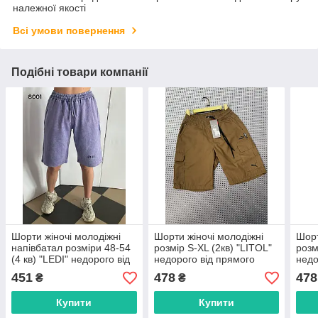
належної якості
Всі умови повернення
Подібні товари компанії
Шорти жіночі молодіжні
Шорти жіночі молодіжні
Шорт
напівбатал розміри 48-54
розмір S-XL (2кв) "LITOL"
розм
(4 кв) "LEDI" недорого від
недорого від прямого
недо
прямого постачальника
постачальника
пост
451
478
478
₴
₴
Купити
Купити