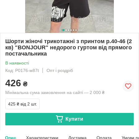
Шорти жіночі трикотажні з принтом р.40-46 (2
кв) "BONJOUR" недорого гуртом від прямого
постачальника
В наявності
Код: P0176-м87t
Опт і роздріб
426
₴
Мінімальна сума замовлення на сайті — 2 000 ₴
425 ₴
від 2 шт.
Купити
Опис
Характеристики
Доставка
Оплата
Умови п