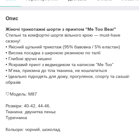
Опис
Жіночі трикотажні шорти з принтом “Me Too Bear”
Стильні та комфортні шорти вільного крою — must-have
сезону!
• Якісний щільний трикотаж (95% бавовна / 5% еластан)
• Висока посадка з широкою резинкою по талії
• Глибокі зручні кишені
• Яскравий принт з ведмедиком та написом “Me Too”
• М’яка, приємна до тіла тканина, не кошлатиться
• Ідеально підходять для дому, прогулянок, спорту та casual-
образів
🤍Модель: М87
Розміри: 40-42, 44-46.
Тканина: двунитка пеньє
Туреччина
Кольори: чорний, шоколад.