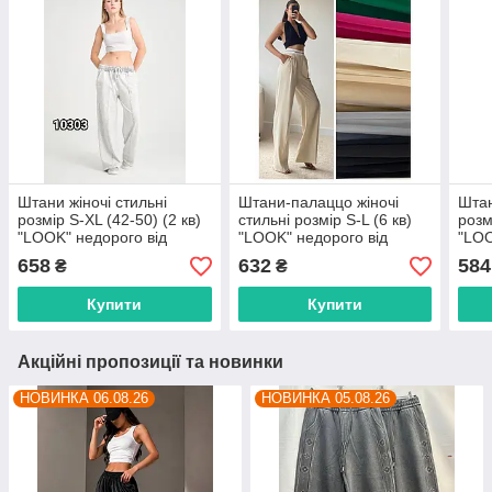
Штани жіночі стильні
Штани-палаццо жіночі
Штан
розмір S-XL (42-50) (2 кв)
стильні розмір S-L (6 кв)
розм
"LOOK" недорого від
"LOOK" недорого від
"LOO
прямого постачальника
прямого постачальника
прям
658
632
584
₴
₴
Купити
Купити
Акційні пропозиції та новинки
НОВИНКА 06.08.26
НОВИНКА 05.08.26