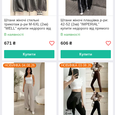
Штани жіночі стильні
Штани жіночі плащівка р-ри:
трикотаж р-ри M-6XL (2кв)
42-52 (2кв) "IMPERIAL"
"WELL" купити недорого від
купити недорого від прямого
прямого постачальника
постачальника
В наявності
В наявності
671
606
₴
₴
Купити
Купити
НОВИНКА 04.08.26
НОВИНКА 03.08.26