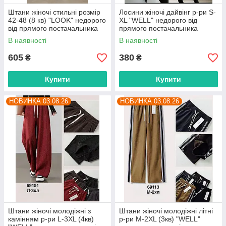
Штани жіночі стильні розмір
Лосини жіночі дайвінг р-ри S-
42-48 (8 кв) "LOOK" недорого
XL "WELL" недорого від
від прямого постачальника
прямого постачальника
В наявності
В наявності
605
380
₴
₴
Купити
Купити
НОВИНКА 03.08.26
НОВИНКА 03.08.26
Штани жіночі молодіжні з
Штани жіночі молодіжні літні
камінням р-ри L-3XL (4кв)
р-ри M-2XL (3кв) "WELL"