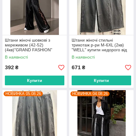
Штани жіночі шовкові з
Штани жіночі стильні
мереживом (42-52)
трикотаж р-ри M-6XL (2кв)
(4кв)"GRAND FASHION"
"WELL" купити недорого від
недорого від прямого
прямого постачальника
В наявності
В наявності
постачальника
392
671
₴
₴
Купити
Купити
НОВИНКА 05.08.26
НОВИНКА 04.08.26