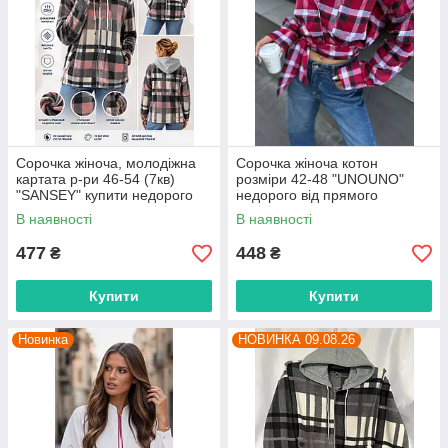
Сорочка жіноча, молодіжна
Сорочка жіноча котон
картата р-ри 46-54 (7кв)
розміри 42-48 "UNOUNO"
"SANSEY" купити недорого
недорого від прямого
від прямого постачальника
постачальника
В наявності
В наявності
477
448
₴
₴
Купити
Купити
Новинка
НОВИНКА 09.08.26