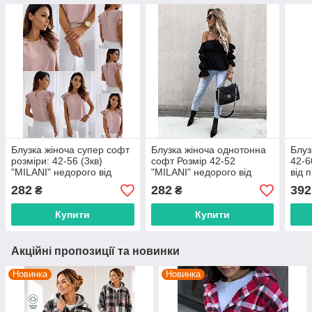
Блузка жіноча супер софт
Блузка жіноча однотонна
Блуз
розміри: 42-56 (3кв)
софт Розмір 42-52
42-6
"MILANI" недорого від
"MILANI" недорого від
від 
прямого постачальника
прямого постачальника
пост
282
282
392
₴
₴
idm916118
idm923181
Купити
Купити
Акційні пропозиції та новинки
Новинка
Новинка