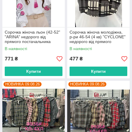
Сорочка жіноча льон (42-52"
Сорочка жіноча молодіжна,
"ARINA" недорого від
р-ри 46-54 (4 кв) "CYCLONE"
прямого постачальника
недорого від прямого
постачальника
В наявності
В наявності
771
477
₴
₴
Купити
Купити
НОВИНКА 09.08.26
НОВИНКА 09.08.26