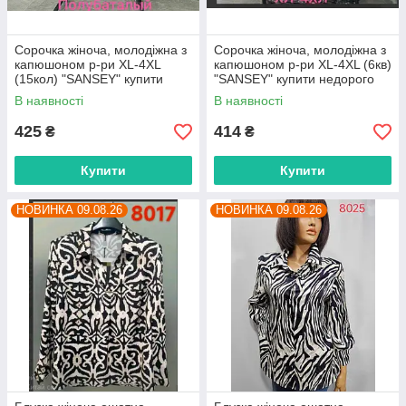
Сорочка жіноча, молодіжна з
Сорочка жіноча, молодіжна з
капюшоном р-ри XL-4XL
капюшоном р-ри XL-4XL (6кв)
(15кол) "SANSEY" купити
"SANSEY" купити недорого
недорого від прямого
від прямого постачальника
В наявності
В наявності
постачальника
425
414
₴
₴
Купити
Купити
НОВИНКА 09.08.26
НОВИНКА 09.08.26