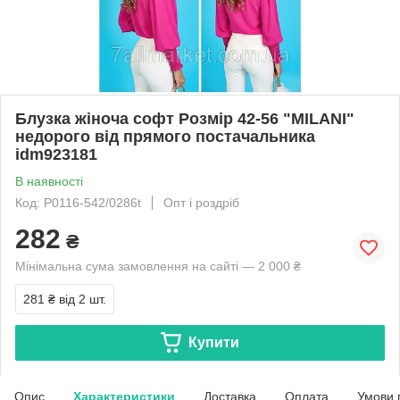
Блузка жіноча софт Розмір 42-56 "MILANI"
недорого від прямого постачальника
idm923181
В наявності
Код: P0116-542/0286t
Опт і роздріб
282
₴
Мінімальна сума замовлення на сайті — 2 000 ₴
281 ₴
від 2 шт.
Купити
Опис
Характеристики
Доставка
Оплата
Умови 