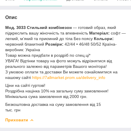
Опис
Мод. 3033
Стильний комбінезон
— готовий образ, який
підкреслить вашу жіночність та впевненість
Матеріал:
софт —
легкий, м’який та приємний до тіла Без поясу
Кольори:
червоний блакитний
Розміри:
42/44 • 46/48 50/52
Країна-
виробник: Україна
Товар можна придбати в роздріб по спец.ці*
УВАГА! Відтінки товару на фото можуть відрізнятися від
реального залежно від параметрів Вашого монітора!
З умовою оплати та доставки Ви можете ознайомитися на
нашому сайті
https://7allmarket.prom.ua/delivery_info
Ціни на сайті гуртові!
Роздрібна націнка 10% на загальну суму замовлення!
Мінімальна сума замовлення від 2000 грн.
Безкоштовна доставка на суму замовлення від 15
тыс. грн
Приховати