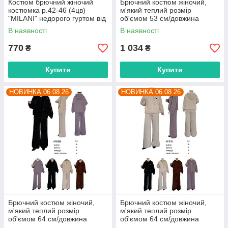
Костюм брючний жіночий
Брючний костюм жіночий,
костюмка р.42-46 (4цв)
м'який теплий розмір
"MILANI" недорого гуртом від
об'ємом 53 см/довжина
прямого постачальника
штанів 105 см (4цв) "BETSY"
В наявності
В наявності
недорого від прямого
постачальника
770
1 034
₴
₴
Купити
Купити
НОВИНКА 06.08.26
НОВИНКА 06.08.26
Брючний костюм жіночий,
Брючний костюм жіночий,
м'який теплий розмір
м'який теплий розмір
об'ємом 64 см/довжина
об'ємом 64 см/довжина
штанів 105 см (4 кв) "BETSY"
штанів 105 см (4 кв) "BETSY"