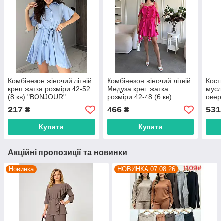
Комбінезон жіночий літній
Комбінезон жіночий літній
Кост
креп жатка розміри 42-52
Медуза креп жатка
мусл
(8 кв) "BONJOUR"
розміри 42-48 (6 кв)
овер
недорого від прямого
"BONJOUR" недорого від
недо
217
466
531
₴
₴
постачальника
прямого постачальника
пост
Купити
Купити
Акційні пропозиції та новинки
Новинка
НОВИНКА 07.08.26