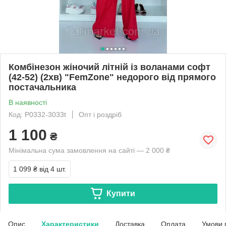
Комбінезон жіночий літній із воланами софт
(42-52) (2хв) "FemZone" недорого від прямого
постачальника
В наявності
Код: P0332-3033t
Опт і роздріб
1 100
₴
Мінімальна сума замовлення на сайті — 2 000 ₴
1 099 ₴
від 4 шт.
Купити
Опис
Характеристики
Доставка
Оплата
Умови 