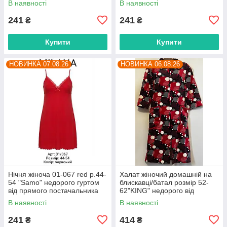
В наявності
В наявності
241
241
₴
₴
Купити
Купити
НОВИНКА 07.08.26
НОВИНКА 06.08.26
Нічня жіноча 01-067 red р.44-
Халат жіночий домашній на
54 "Samo" недорого гуртом
блискавці/батал розмір 52-
від прямого постачальника
62"KING" недорого від
прямого постачальника
В наявності
В наявності
241
414
₴
₴