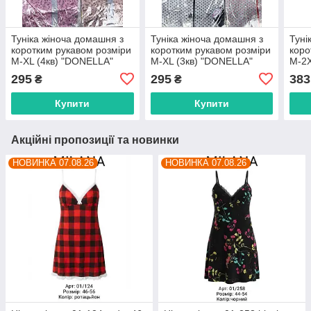
Туніка жіноча домашня з
Туніка жіноча домашня з
Туні
коротким рукавом розміри
коротким рукавом розміри
коро
M-XL (4кв) "DONELLA"
M-XL (3кв) "DONELLA"
M-2
недорого від прямого
недорого від прямого
недо
295
295
383
₴
₴
постачальника
постачальника
пост
Купити
Купити
Акційні пропозиції та новинки
НОВИНКА 07.08.26
НОВИНКА 07.08.26