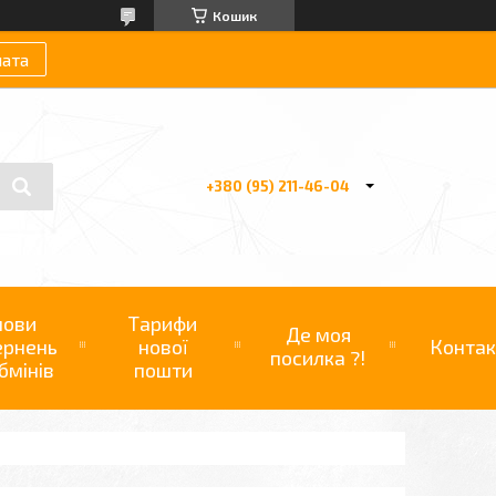
Кошик
лата
+380 (95) 211-46-04
мови
Тарифи
Де моя
ернень
нової
Контак
посилка ?!
бмінів
пошти