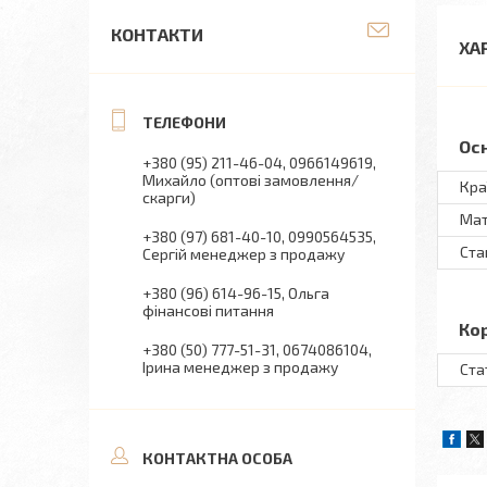
КОНТАКТИ
ХА
Ос
+380 (95) 211-46-04
0966149619
Михайло (оптові замовлення/
Кра
скарги)
Мат
+380 (97) 681-40-10
0990564535
Ста
Сергій менеджер з продажу
+380 (96) 614-96-15
Ольга
фінансові питання
Ко
+380 (50) 777-51-31
0674086104
Ірина менеджер з продажу
Ста