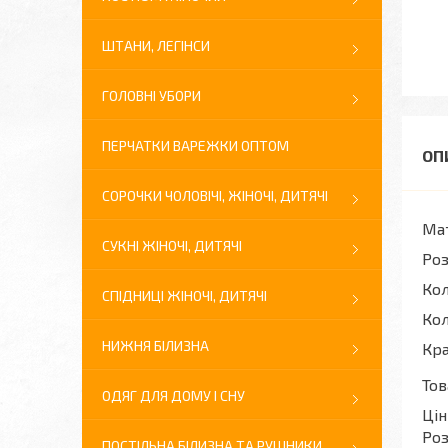
ШТАНИ, ЛЕГІНСИ
ГОЛОВНІ УБОРИ
ПЕРЧАТКИ ВАРЕЖКИ ОПТОМ
СОРОЧКИ ЧОЛОВІЧІ, ЖІНОЧІ, ДИТЯЧІ
Мат
СУКНІ ЖІНОЧІ, ДИТЯЧІ
Роз
Кол
СПІДНИЦІ ЖІНОЧІ, ДИТЯЧІ
Кол
НИЖНЯ БІЛИЗНА
Кр
Тов
ОДЯГ ДЛЯ ДОМУ І СНУ
Цін
Роз
ПОСТІЛЬНА БІЛИЗНА ТА РУШНИКИ