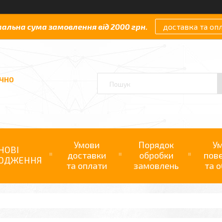
мальна сума замовлення від 2000 грн.
доставка та оп
АЧНО
Умови
Порядок
У
НОВІ
доставки
обробки
пов
ОДЖЕННЯ
та оплати
замовлень
та о