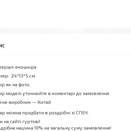
еріал: екошкіра
мір: 24*13*5 см
ір як на фото.
ір моделі уточнюйте в коментарі до замовлення
аїна-виробник — Китай
ар можна придбати в роздрібні зі СПЕЧ.
и на сайті гуртові!
дрібна націнка 10% на загальну суму замовлення!