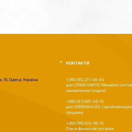
, 10, Одеса, Україна
+380 (95) 211-46-04
0966149619
Михайло (оптов
замовлення/скарги)
+380 (97) 681-40-10
0990564535
Сергій менедже
продажу
+380 (96) 614-96-15
Ольга фінансові питання