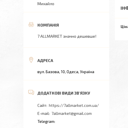
Михайло
ІН
Цін
7 ALLMARKET значно дешевше!
вул. Базова, 10, Одеса, Україна
https://7allmarket.com.ua/
7allmarket@gmail.com