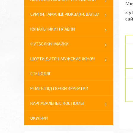
Мін
З у
СУМКИ, ГАМАНЦІ, РЮКЗАКИ, ВАЛІЗИ
сай
КУПАЛЬНИКИ І ПЛАВКИ
ФУТБОЛКИ І МАЙКИ
ШОРТИ ДИТЯЧІ МУЖСКИЕ ЖІНОЧІ
СПЕЦОДЯГ
РЕМЕНІ ПІДТЯЖКИ КРАВАТКИ
КАРНАВАЛЬНЫЕ КОСТЮМЫ
ОКУЛЯРИ