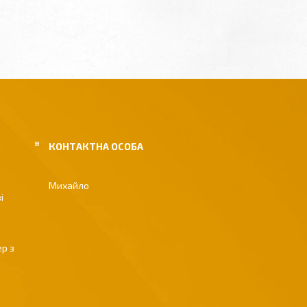
Михайло
і
р з