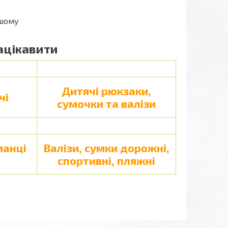
ашому
ацікавити
Дитячі рюкзаки,
чі
сумочки та валізи
манці
Валізи, сумки дорожні,
спортивні, пляжні