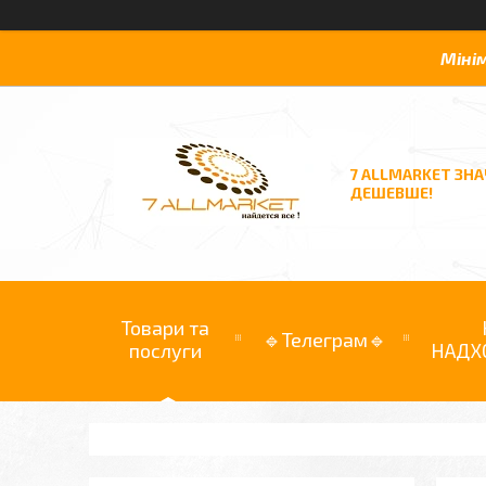
Міні
7 ALLMARKET ЗН
ДЕШЕВШЕ!
Товари та
🔹Телеграм🔹
послуги
НАДХ