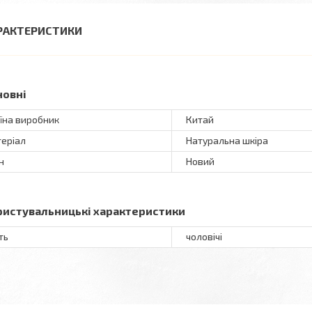
РАКТЕРИСТИКИ
новні
їна виробник
Китай
еріал
Натуральна шкіра
н
Новий
ристувальницькі характеристики
ть
чоловічі