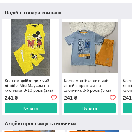
Подібні товари компанії
Костюм двійка дитячий
Костюм двійка дитячий
Кост
літній з Мікі Маусом на
літній з принтом на
літн
хлопчика 3-10 років (2кв)
хлопчика 3-6 років (3 кв)
хлоп
"FILI KIDS" недорого від
"PONI KIDS" купити гуртом
KIDS
241
241
241
₴
₴
прямого постачальника
в Одесі на 7км
Одес
Купити
Купити
Акційні пропозиції та новинки