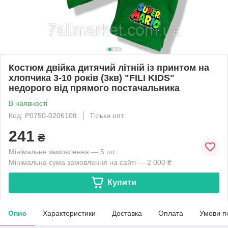
Костюм двійка дитячий літній із принтом на
хлопчика 3-10 років (3кв) "FILI KIDS"
недорого від прямого постачальника
В наявності
Код: P0750-020610ft
Тільки опт
241
₴
Мінімальне замовлення — 5 шт.
Мінімальна сума замовлення на сайті — 2 000 ₴
Купити
Опис
Характеристики
Доставка
Оплата
Умови п